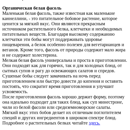
Органическая белая фасоль
Маленькая белая фасоль, также известная как маленькие
каннеллини, - это питательное бобовое растение, которое
ценится за мягкий вкус. Они являются прекрасным
источником растительного белка, клетчатки и необходимых
питательных веществ. Благодаря высокому содержанию
клетчатки эти бобы могут поддерживать здоровье
пищеварения, а белок особенно полезен для вегетарианцев и
веганов. Кроме того, фасоль от природы содержит мало жира
и не содержит холестерина.
Мелкая белая фасоль универсальна и проста в приготовлении.
Они подходят как для горячих, так и для холодных блюд, от
сытных супов и рагу до освежающих салатов и спредов.
Сушеные бобы следует замачивать на ночь перед
приготовлением или быстро довести до кипения и оставить
постоять, что сократит время приготовления и улучшит
усвояемость.
После приготовления фасоль хорошо держит форму, поэтому
она идеально подходит для таких блюд, как суп минестроне,
чили из белой фасоли или средиземноморские салаты.
Мягкий вкус этих бобов делает их отличным поглотителем
специй и других ингредиентов в широком спектре блюд.
Подробнее о растительных белках читайте
здесь.