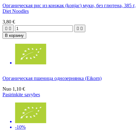
Органическая рис из конжак (konjac) муки, без глютена, 385 г,
Diet Noodles
3,80 €




В корзину
Органическая пшеница однозернянка (Eikorn)
Nuo
1,10 €
Pasirinkite savybes
-10%