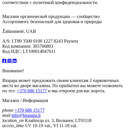
соответствии с политикой конфиденциальности.
Магазин органической продукции — сообщество
Ассортимент, безопасный для здоровья и природы
Žaliuomenė, UAB
A/S: LT89 3500 0100 1227 8243 Paysera
Код компании: 305766803
Код НДС: LT100014047611
Внимание!
Biopapa может предложить своим клиентам 2 парковочных
места во дворе магазина. По прибытии вы можете позвонить
по тел.
+370 686 15177
и мы откроем для вас ворота.
Магазин / Информация
phone
+370 686 15177
mail
info@biopapa.lt
location_on
Клайпеда ул. 3, Вильнюс LT01118
access_time
I-V 10-19 val., VI 11-18 val.