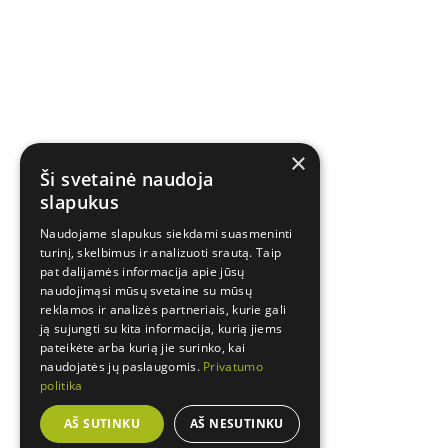
×
Ši svetainė naudoja
slapukus
Naudojame slapukus siekdami suasmeninti
turinį, skelbimus ir analizuoti srautą. Taip
pat dalijamės informacija apie jūsų
naudojimąsi mūsų svetaine su mūsų
reklamos ir analizės partneriais, kurie gali
ją sujungti su kita informacija, kurią jiems
pateikėte arba kurią jie surinko, kai
naudojatės jų paslaugomis.
Privatumo
politika
AŠ SUTINKU
AŠ NESUTINKU