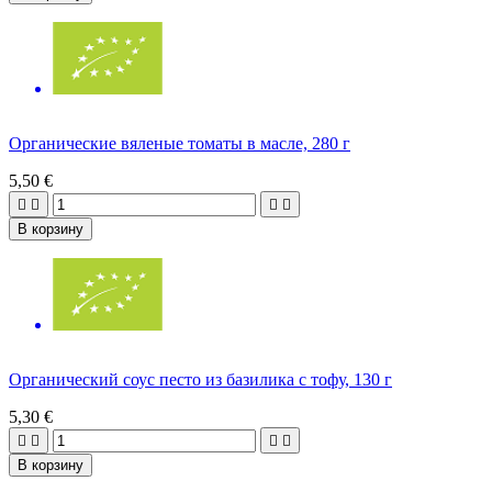
Органические вяленые томаты в масле, 280 г
5,50 €




В корзину
Органический соус песто из базилика с тофу, 130 г
5,30 €




В корзину