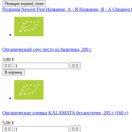
Позиция
expand_more
Позиция
Newest First
Название, А - Я
Название, Я - А
Cheapest f
Органический соус песто из базилика, 200 г
3,80 €




В корзину
Органические оливки KALAMATA без косточек, 295 г (160 г)
5,00 €



