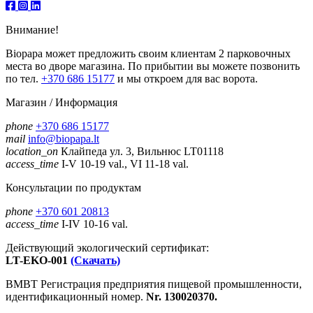
Внимание!
Biopapa может предложить своим клиентам 2 парковочных
места во дворе магазина. По прибытии вы можете позвонить
по тел.
+370 686 15177
и мы откроем для вас ворота.
Магазин / Информация
phone
+370 686 15177
mail
info@biopapa.lt
location_on
Клайпеда ул. 3, Вильнюс LT01118
access_time
I-V 10-19 val., VI 11-18 val.
Консультации по продуктам
phone
+370 601 20813
access_time
I-IV 10-16 val.
Действующий экологический сертификат:
LT-EKO-001
(Скачать)
ВМВТ Регистрация предприятия пищевой промышленности,
идентификационный номер.
Nr. 130020370.