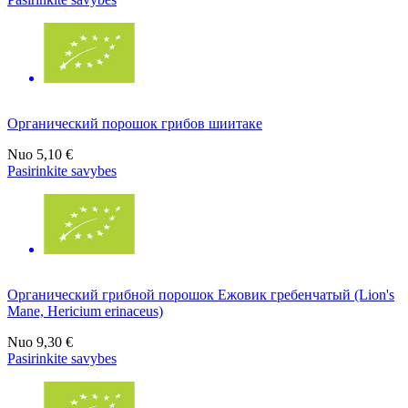
Органический порошок грибов шиитаке
Nuo
5,10 €
Pasirinkite savybes
Органический грибной порошок Ежовик гребенчатый (Lion's
Mane, Hericium erinaceus)
Nuo
9,30 €
Pasirinkite savybes