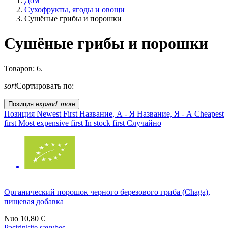
Дом
Сухофрукты, ягоды и овощи
Сушёные грибы и порошки
Сушёные грибы и порошки
Образ жизни
Товаров: 6.
sort
Сортировать по:
Сельское хозяйство ЕС?
Позиция
expand_more
Цена
Позиция
Newest First
Название, А - Я
Название, Я - А
Cheapest
first
Most expensive first
In stock first
Случайно
Органический порошок черного березового гриба (Chaga),
пищевая добавка
Nuo
10,80 €
Pasirinkite savybes