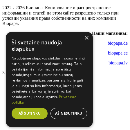
2022 - 2026 Биопапа. Копирование и распространение
информации и статей на этом сайте разрешено только при
условии указания права собственности на них компании
Biopapa.
Наши магазины:
×
Ši svetainė naudoja
biopapa.de
slapukus
biopapa.ee
Naudojame slapukus siekdami suasmeninti
biopapa.lv
turinį, skelbimus ir analizuoti srautą. Taip
pat dalijamės informacija apie jūsų
Загрузка...
naudojimąsi mūsų svetaine su mūsų
reklamos ir analizės partneriais, kurie gali
ją sujungti su kita informacija, kurią jiems
pateikėte arba kurią jie surinko, kai
naudojatės jų paslaugomis.
Privatumo
politika
AŠ SUTINKU
AŠ NESUTINKU