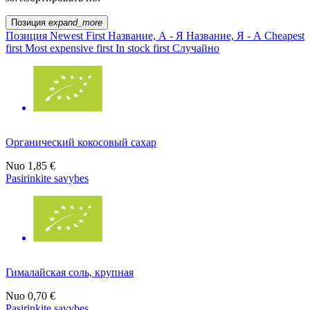
Позиция
expand_more
Позиция
Newest First
Название, А - Я
Название, Я - А
Cheapest
first
Most expensive first
In stock first
Случайно
Органический кокосовый сахар
Nuo
1,85 €
Pasirinkite savybes
Гималайская соль, крупная
Nuo
0,70 €
Pasirinkite savybes