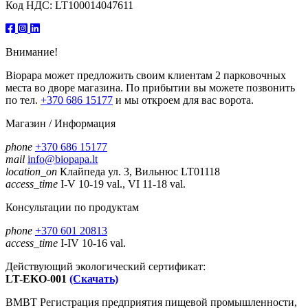
Код НДС: LT100014047611
Внимание!
Biopapa может предложить своим клиентам 2 парковочных
места во дворе магазина. По прибытии вы можете позвонить
по тел.
+370 686 15177
и мы откроем для вас ворота.
Магазин / Информация
phone
+370 686 15177
mail
info@biopapa.lt
location_on
Клайпеда ул. 3, Вильнюс LT01118
access_time
I-V 10-19 val., VI 11-18 val.
Консультации по продуктам
phone
+370 601 20813
access_time
I-IV 10-16 val.
Действующий экологический сертификат:
LT-EKO-001
(Скачать)
ВМВТ Регистрация предприятия пищевой промышленности,