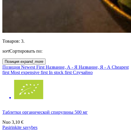
Товаров: 3.
sort
Сортировать по:
Позиция
expand_more
Позиция
Newest First
Название, А - Я
Название, Я - А
Cheapest
first
Most expensive first
In stock first
Случайно
Таблетки органической спирулины 500 мг
Nuo
3,10 €
Pasirinkite savybes