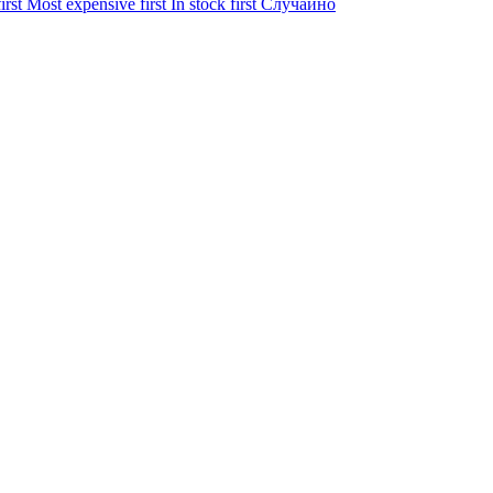
irst
Most expensive first
In stock first
Случайно