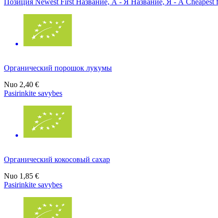
Позиция
Newest First
Название, А - Я
Название, Я - А
Cheapest f
Органический порошок лукумы
Nuo
2,40 €
Pasirinkite savybes
Органический кокосовый сахар
Nuo
1,85 €
Pasirinkite savybes