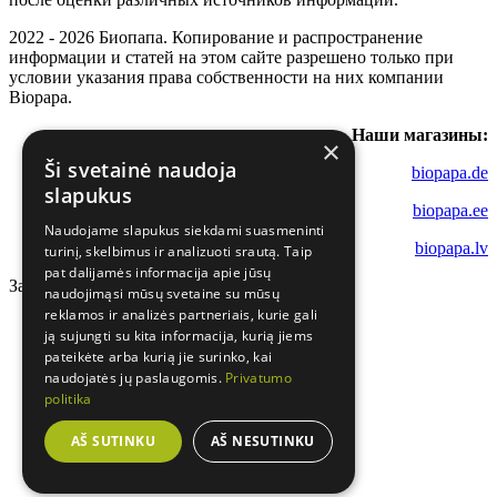
2022 - 2026 Биопапа. Копирование и распространение
информации и статей на этом сайте разрешено только при
условии указания права собственности на них компании
Biopapa.
Наши магазины:
×
Ši svetainė naudoja
biopapa.de
slapukus
biopapa.ee
Naudojame slapukus siekdami suasmeninti
biopapa.lv
turinį, skelbimus ir analizuoti srautą. Taip
pat dalijamės informacija apie jūsų
Загрузка...
naudojimąsi mūsų svetaine su mūsų
reklamos ir analizės partneriais, kurie gali
ją sujungti su kita informacija, kurią jiems
pateikėte arba kurią jie surinko, kai
naudojatės jų paslaugomis.
Privatumo
politika
AŠ SUTINKU
AŠ NESUTINKU