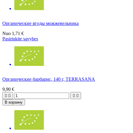
Органические ягоды можжевельника
Nuo
1,71 €
Pasirinkite savybes
Органические барбарис, 140 г, TERRASANA
9,90 €




В корзину