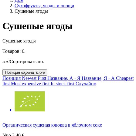
Дом
Сухофрукты, ягоды и овощи
Сушеные ягоды
Сушеные ягоды
Образ жизни
Сушеные ягоды
Товаров: 6.
Сельское хозяйство ЕС?
sort
Сортировать по:
Цена
Позиция
expand_more
Позиция
Newest First
Название, А - Я
Название, Я - А
Cheapest
first
Most expensive first
In stock first
Случайно
Органическая сушеная клюква в яблочном соке
Nuo
3,40 €