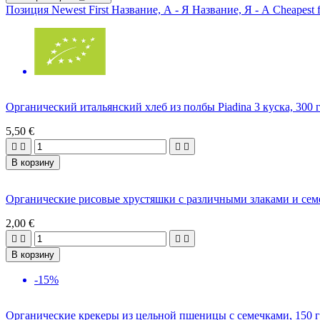
Позиция
Newest First
Название, А - Я
Название, Я - А
Cheapest f
Органический итальянский хлеб из полбы Piadina 3 куска, 300 г
5,50 €




В корзину
Органические рисовые хрустяшки с различными злаками и семен
2,00 €




В корзину
-15%
Органические крекеры из цельной пшеницы с семечками, 150 г 