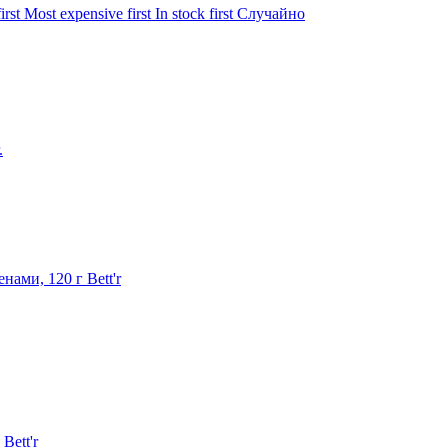
irst
Most expensive first
In stock first
Случайно
.
ами, 120 г Bett'r
Bett'r