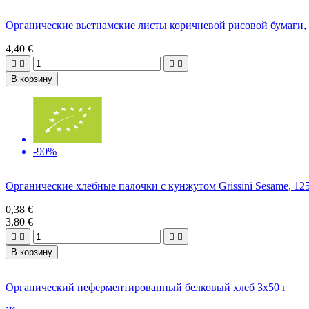
Органические вьетнамские листы коричневой рисовой бумаг
4,40 €




В корзину
-90%
Органические хлебные палочки с кунжутом Grissini Sesame, 
0,38 €
3,80 €




В корзину
Органический неферментированный белковый хлеб 3x50 г