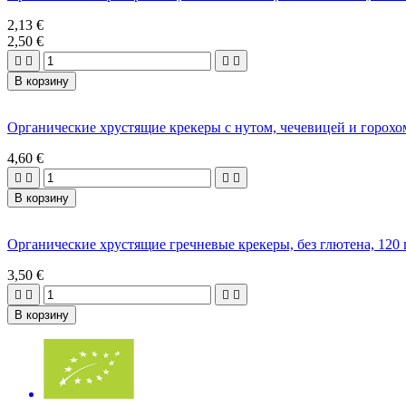
2,13 €
2,50 €




В корзину
Органические хрустящие крекеры с нутом, чечевицей и горохом
4,60 €




В корзину
Органические хрустящие гречневые крекеры, без глютена, 120
3,50 €




В корзину