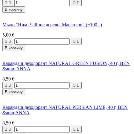




В корзину
Мыло "Ним, Чайное дерево, Масло ши" (~100 г)
5,00 €




В корзину
Карандаш-дезодорант NATURAL GREEN FUSION, 40 г, BEN
&amp; ANNA
8,50 €




В корзину
Карандаш-дезодорант NATURAL PERSIAN LIME, 40 г, BEN
&amp;ANNA
8,50 €



