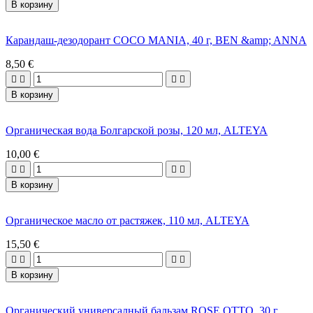
В корзину
Карандаш-дезодорант COCO MANIA, 40 г, BEN &amp; ANNA
8,50 €




В корзину
Органическая вода Болгарской розы, 120 мл, ALTEYA
10,00 €




В корзину
Органическое масло от растяжек, 110 мл, ALTEYA
15,50 €




В корзину
Органический универсалный бальзам ROSE OTTO, 30 г,