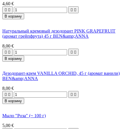
4,60 €




В корзину
Натуральный кремовый дезодорант PINK GRAPEFRUIT
(аромат грейпфрута) 45 г BEN&amp;ANNA
8,00 €




В корзину
Дезодорант-крем VANILLA ORCHID, 45 г (аромат ванили)
BEN&amp;ANNA
8,00 €




В корзину
Мыло "Роза" (~ 100 г)
5,00 €