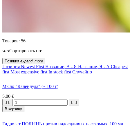
Товаров: 56.
sort
Сортировать по:
Позиция
expand_more
Позиция
Newest First
Название, А - Я
Название, Я - А
Cheapest
first
Most expensive first
In stock first
Случайно
Мыло "Календула" (~ 100 г)
5,00 €




В корзину
Гидролат ПОЛЫНЬ против надоедливых насекомых, 100 мл