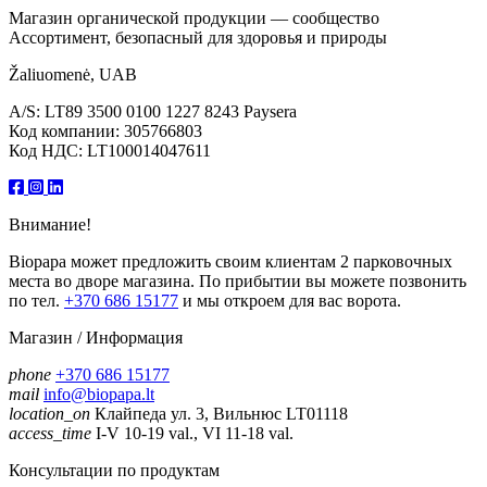
Магазин органической продукции — сообщество
Ассортимент, безопасный для здоровья и природы
Žaliuomenė, UAB
A/S: LT89 3500 0100 1227 8243 Paysera
Код компании: 305766803
Код НДС: LT100014047611
Внимание!
Biopapa может предложить своим клиентам 2 парковочных
места во дворе магазина. По прибытии вы можете позвонить
по тел.
+370 686 15177
и мы откроем для вас ворота.
Магазин / Информация
phone
+370 686 15177
mail
info@biopapa.lt
location_on
Клайпеда ул. 3, Вильнюс LT01118
access_time
I-V 10-19 val., VI 11-18 val.
Консультации по продуктам