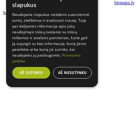
biopapa.lv
slapukus
Загрузка...
Naudojame slapukus siekdami suasmeninti
turinį, skelbimus ir analizuoti srautą. Taip
pat dalijamės informacija apie jūsų
naudojimąsi mūsų svetaine su mūsų
reklamos ir analizės partneriais, kurie gali
ją sujungti su kita informacija, kurią jiems
pateikėte arba kurią jie surinko, kai
naudojatės jų paslaugomis.
Privatumo
politika
AŠ SUTINKU
AŠ NESUTINKU