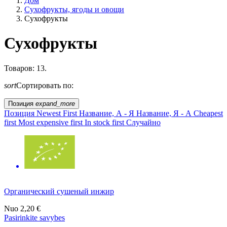
Дом
Сухофрукты, ягоды и овощи
Сухофрукты
Сухофрукты
Образ жизни
Товаров: 13.
sort
Сортировать по:
Сельское хозяйство ЕС?
Позиция
expand_more
Цена
Позиция
Newest First
Название, А - Я
Название, Я - А
Cheapest
first
Most expensive first
In stock first
Случайно
Органический сушеный инжир
Nuo
2,20 €
Pasirinkite savybes