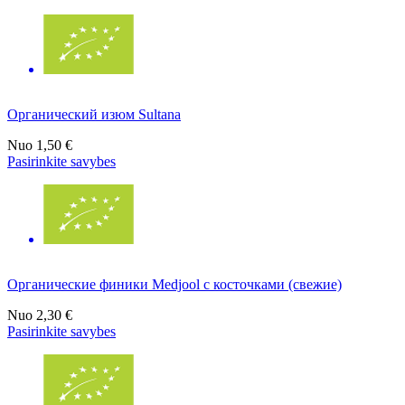
Органический изюм Sultana
Nuo
1,50 €
Pasirinkite savybes
Органические финики Medjool с косточками (свежие)
Nuo
2,30 €
Pasirinkite savybes