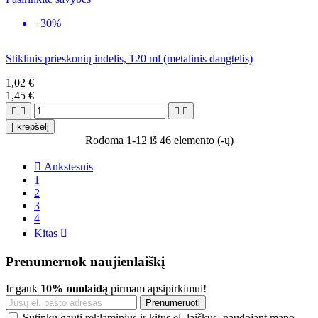
−30%
Stiklinis prieskonių indelis, 120 ml (metalinis dangtelis)
1,02 €
1,45 €




Į krepšelį
Rodoma 1-12 iš 46 elemento (-ų)

Ankstesnis
1
2
3
4
Kitas

Prenumeruok naujienlaiškį
Ir gauk
10% nuolaidą
pirmam apsipirkimui!
Sutinku gauti reklaminius ir kitus el. laiškus, naudojant mano