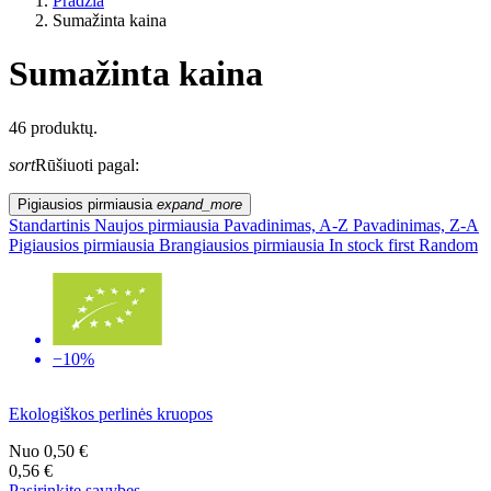
Pradžia
Sumažinta kaina
Sumažinta kaina
Kategorijos
46 produktų.
sort
Rūšiuoti pagal:
Kaina
Pigiausios pirmiausia
expand_more
Gamintojas
Standartinis
Naujos pirmiausia
Pavadinimas, A-Z
Pavadinimas, Z-A
Pigiausios pirmiausia
Brangiausios pirmiausia
In stock first
Random
−10%
Ekologiškos perlinės kruopos
Nuo
0,50 €
0,56 €
Pasirinkite savybes