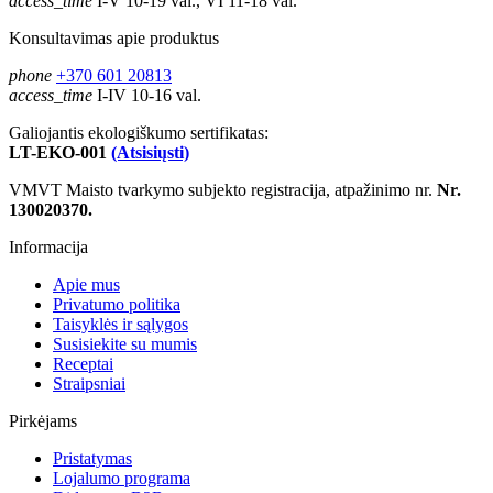
access_time
I-V 10-19 val., VI 11-18 val.
Konsultavimas apie produktus
phone
+370 601 20813
access_time
I-IV 10-16 val.
Galiojantis ekologiškumo sertifikatas:
LT-EKO-001
(Atsisiųsti)
VMVT Maisto tvarkymo subjekto registracija, atpažinimo nr.
Nr.
130020370.
Informacija
Apie mus
Privatumo politika
Taisyklės ir sąlygos
Susisiekite su mumis
Receptai
Straipsniai
Pirkėjams
Pristatymas
Lojalumo programa