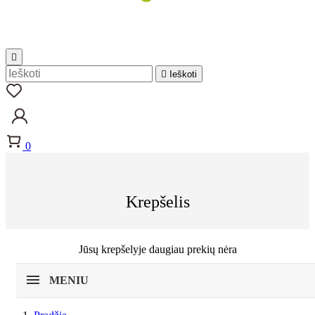


Ieškoti
0
Krepšelis
Jūsų krepšelyje daugiau prekių nėra
MENIU