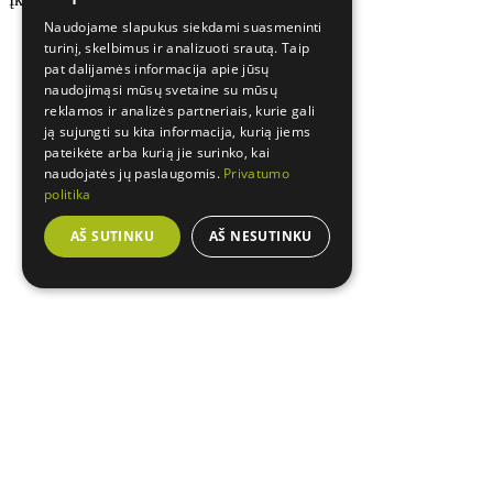
Naudojame slapukus siekdami suasmeninti
turinį, skelbimus ir analizuoti srautą. Taip
pat dalijamės informacija apie jūsų
naudojimąsi mūsų svetaine su mūsų
reklamos ir analizės partneriais, kurie gali
ją sujungti su kita informacija, kurią jiems
pateikėte arba kurią jie surinko, kai
naudojatės jų paslaugomis.
Privatumo
politika
AŠ SUTINKU
AŠ NESUTINKU