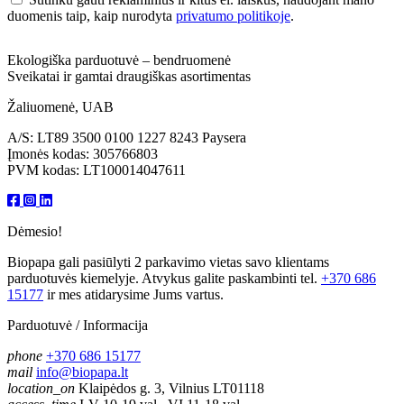
duomenis taip, kaip nurodyta
privatumo politikoje
.
Ekologiška parduotuvė – bendruomenė
Sveikatai ir gamtai draugiškas asortimentas
Žaliuomenė, UAB
A/S: LT89 3500 0100 1227 8243 Paysera
Įmonės kodas: 305766803
PVM kodas: LT100014047611
Dėmesio!
Biopapa gali pasiūlyti 2 parkavimo vietas savo klientams
parduotuvės kiemelyje. Atvykus galite paskambinti tel.
+370 686
15177
ir mes atidarysime Jums vartus.
Parduotuvė / Informacija
phone
+370 686 15177
mail
info@biopapa.lt
location_on
Klaipėdos g. 3, Vilnius LT01118