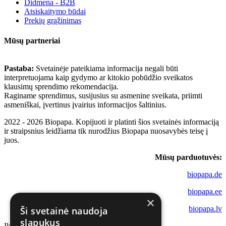
Didmena - B2B
Atsiskaitymo būdai
Prekių grąžinimas
Mūsų partneriai
Pastaba:
Svetainėje pateikiama informacija negali būti
interpretuojama kaip gydymo ar kitokio pobūdžio sveikatos
klausimų sprendimo rekomendacija.
Raginame sprendimus, susijusius su asmenine sveikata, priimti
asmeniškai, įvertinus įvairius informacijos šaltinius.
2022 - 2026 Biopapa. Kopijuoti ir platinti šios svetainės informaciją
ir straipsnius leidžiama tik nurodžius Biopapa nuosavybės teisę į
juos.
Mūsų parduotuvės:
biopapa.de
biopapa.ee
×
biopapa.lv
Ši svetainė naudoja
slapukus
Įkeliama...