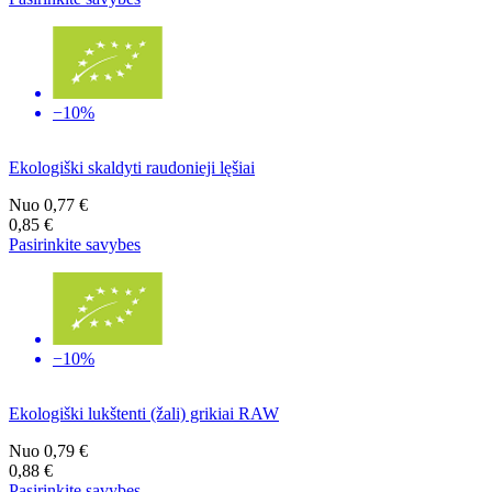
−10%
Ekologiški skaldyti raudonieji lęšiai
Nuo
0,77 €
0,85 €
Pasirinkite savybes
−10%
Ekologiški lukštenti (žali) grikiai RAW
Nuo
0,79 €
0,88 €
Pasirinkite savybes