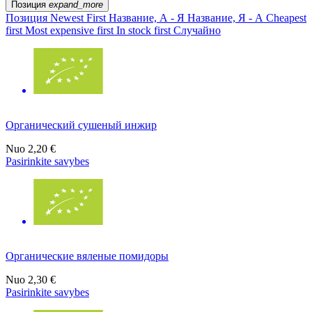
Позиция
expand_more
Позиция
Newest First
Название, А - Я
Название, Я - А
Cheapest
first
Most expensive first
In stock first
Случайно
Органический сушеный инжир
Nuo
2,20 €
Pasirinkite savybes
Органические вяленые помидоры
Nuo
2,30 €
Pasirinkite savybes