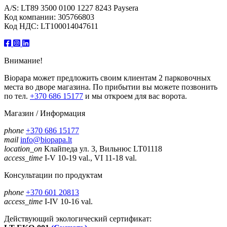
A/S: LT89 3500 0100 1227 8243 Paysera
Код компании: 305766803
Код НДС: LT100014047611
Внимание!
Biopapa может предложить своим клиентам 2 парковочных
места во дворе магазина. По прибытии вы можете позвонить
по тел.
+370 686 15177
и мы откроем для вас ворота.
Магазин / Информация
phone
+370 686 15177
mail
info@biopapa.lt
location_on
Клайпеда ул. 3, Вильнюс LT01118
access_time
I-V 10-19 val., VI 11-18 val.
Консультации по продуктам
phone
+370 601 20813
access_time
I-IV 10-16 val.
Действующий экологический сертификат: