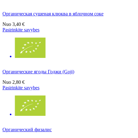
Органическая сушеная клюква в яблочном соке
Nuo
3,40 €
Pasirinkite savybes
Органические ягоды Годжи (Goji)
Nuo
2,80 €
Pasirinkite savybes
Органический физалис