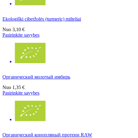
Ekologiški ciberžolės (turmeric) milteliai
Nuo
3,10 €
Pasirinkite savybes
Органический молотый имбирь
Nuo
1,35 €
Pasirinkite savybes
Органический конопляный протеин RAW