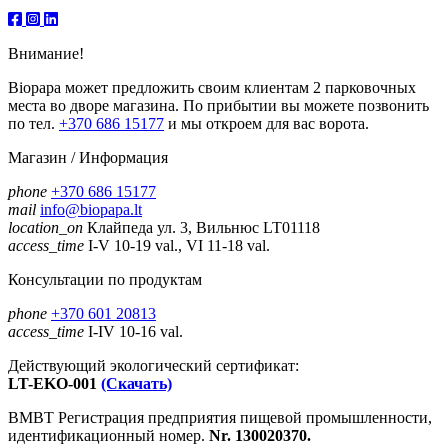
Внимание!
Biopapa может предложить своим клиентам 2 парковочных
места во дворе магазина. По прибытии вы можете позвонить
по тел.
+370 686 15177
и мы откроем для вас ворота.
Магазин / Информация
phone
+370 686 15177
mail
info@biopapa.lt
location_on
Клайпеда ул. 3, Вильнюс LT01118
access_time
I-V 10-19 val., VI 11-18 val.
Консультации по продуктам
phone
+370 601 20813
access_time
I-IV 10-16 val.
Действующий экологический сертификат:
LT-EKO-001
(Скачать)
ВМВТ Регистрация предприятия пищевой промышленности,
идентификационный номер.
Nr. 130020370.