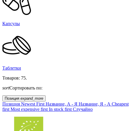
Капсулы
Таблетки
Товаров: 75.
sort
Сортировать по:
Позиция
expand_more
Позиция
Newest First
Название, А - Я
Название, Я - А
Cheapest
first
Most expensive first
In stock first
Случайно