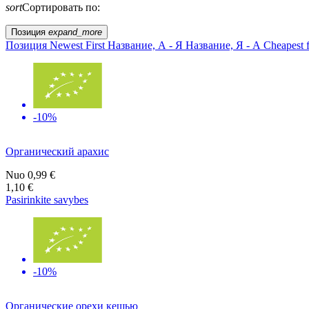
sort
Сортировать по:
Позиция
expand_more
Позиция
Newest First
Название, А - Я
Название, Я - А
Cheapest f
-10%
Органический арахис
Nuo
0,99 €
1,10 €
Pasirinkite savybes
-10%
Органические орехи кешью