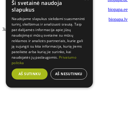
Ši svetainė naudoja
slapukus
biopapa.ee
Naudojame slapukus siekdami suasmeninti
biopapa.lv
turinį, skelbimus ir analizuoti srautą. Taip
Загрузка...
pat dalijamės informacija apie jūsų
naudojimąsi mūsų svetaine su mūsų
reklamos ir analizės partneriais, kurie gali
ją sujungti su kita informacija, kurią jiems
pateikėte arba kurią jie surinko, kai
naudojatės jų paslaugomis.
Privatumo
politika
AŠ SUTINKU
AŠ NESUTINKU