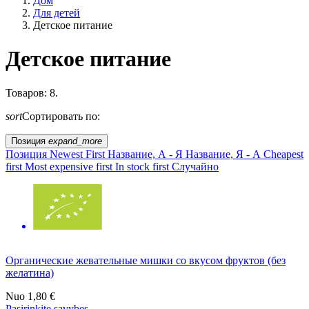
Дом
Для детей
Детское питание
Детское питание
Образ жизни
Товаров: 8.
sort
Сортировать по:
Сельское хозяйство ЕС?
Позиция
expand_more
Цена
Позиция
Newest First
Название, А - Я
Название, Я - А
Cheapest
first
Most expensive first
In stock first
Случайно
Органические жевательные мишки со вкусом фруктов (без
желатина)
Nuo
1,80 €
Pasirinkite savybes