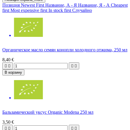
Позиция
Newest First
Название, А - Я
Название, Я - А
Cheapest
first
Most expensive first
In stock first
Случайно
Органическое масло семян конопли холодного отжима, 250 мл
8,40 €




В корзину
Бальзамический уксус Organic Modena 250 мл
3,50 €



