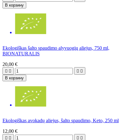
В корзину
Ekologiškas šalto spaudimo alyvuogių aliejus, 750 ml,
BIONATURALIS
20,00 €




В корзину
Ekologiškas avokadų aliejus, šalto spaudimo, Keto, 250 ml
12,00 €



