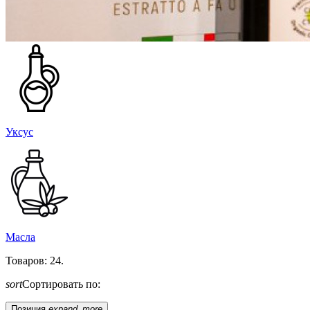
Уксус
Mасла
Товаров: 24.
sort
Сортировать по:
Позиция
expand_more