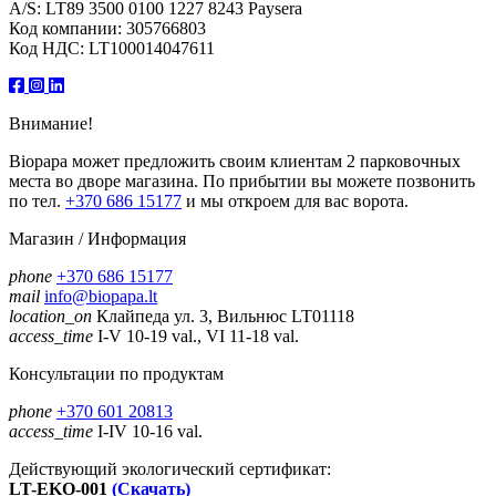
A/S: LT89 3500 0100 1227 8243 Paysera
Код компании: 305766803
Код НДС: LT100014047611
Внимание!
Biopapa может предложить своим клиентам 2 парковочных
места во дворе магазина. По прибытии вы можете позвонить
по тел.
+370 686 15177
и мы откроем для вас ворота.
Магазин / Информация
phone
+370 686 15177
mail
info@biopapa.lt
location_on
Клайпеда ул. 3, Вильнюс LT01118
access_time
I-V 10-19 val., VI 11-18 val.
Консультации по продуктам
phone
+370 601 20813
access_time
I-IV 10-16 val.
Действующий экологический сертификат:
LT-EKO-001
(Скачать)