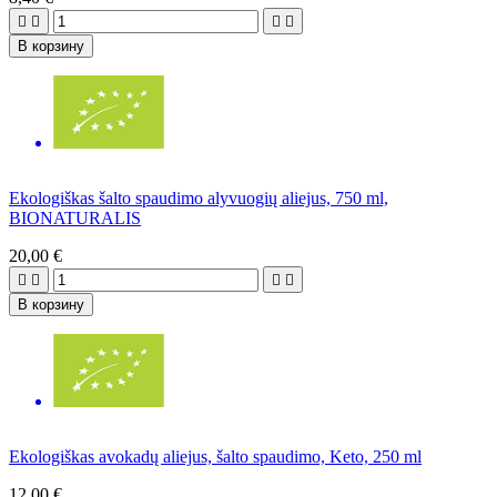




В корзину
Ekologiškas šalto spaudimo alyvuogių aliejus, 750 ml,
BIONATURALIS
20,00 €




В корзину
Ekologiškas avokadų aliejus, šalto spaudimo, Keto, 250 ml
12,00 €