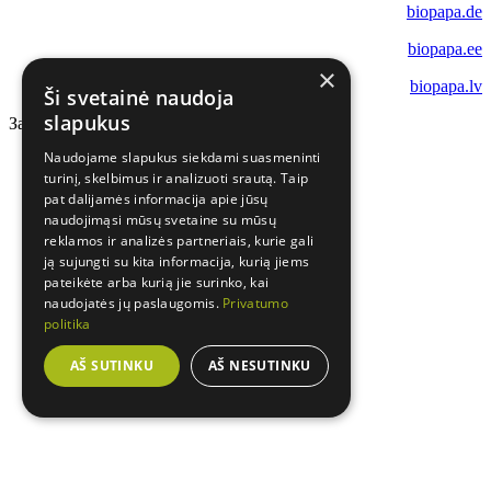
biopapa.de
biopapa.ee
×
biopapa.lv
Ši svetainė naudoja
slapukus
Загрузка...
Naudojame slapukus siekdami suasmeninti
turinį, skelbimus ir analizuoti srautą. Taip
pat dalijamės informacija apie jūsų
naudojimąsi mūsų svetaine su mūsų
reklamos ir analizės partneriais, kurie gali
ją sujungti su kita informacija, kurią jiems
pateikėte arba kurią jie surinko, kai
naudojatės jų paslaugomis.
Privatumo
politika
AŠ SUTINKU
AŠ NESUTINKU