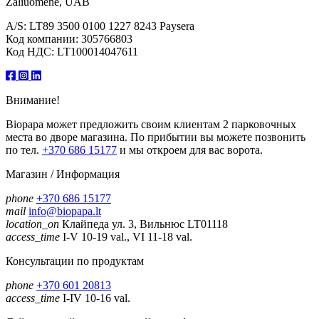
Žaliuomenė, UAB
A/S: LT89 3500 0100 1227 8243 Paysera
Код компании: 305766803
Код НДС: LT100014047611
Внимание!
Biopapa может предложить своим клиентам 2 парковочных
места во дворе магазина. По прибытии вы можете позвонить
по тел.
+370 686 15177
и мы откроем для вас ворота.
Магазин / Информация
phone
+370 686 15177
mail
info@biopapa.lt
location_on
Клайпеда ул. 3, Вильнюс LT01118
access_time
I-V 10-19 val., VI 11-18 val.
Консультации по продуктам
phone
+370 601 20813
access_time
I-IV 10-16 val.