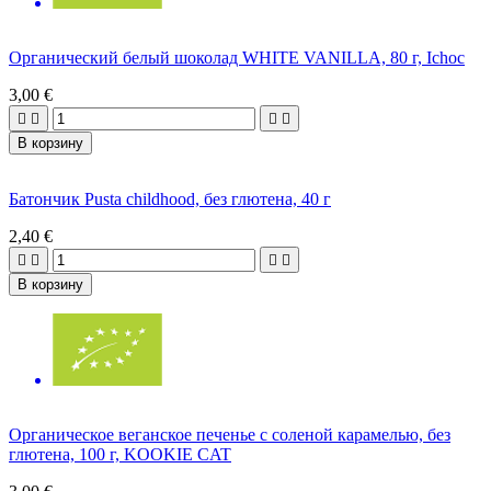
Органический белый шоколад WHITE VANILLA, 80 г, Ichoc
3,00 €




В корзину
Батончик Pusta childhood, без глютена, 40 г
2,40 €




В корзину
Органическое веганское печенье с соленой карамелью, без
глютена, 100 г, KOOKIE CAT