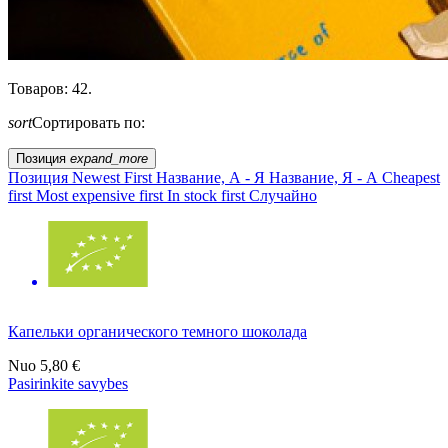
Товаров: 42.
sort
Сортировать по:
Позиция
expand_more
Позиция
Newest First
Название, А - Я
Название, Я - А
Cheapest
first
Most expensive first
In stock first
Случайно
Капельки органического темного шоколада
Nuo
5,80 €
Pasirinkite savybes