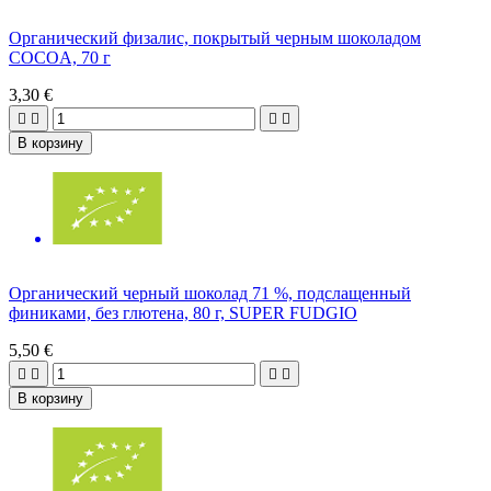
Органический физалис, покрытый черным шоколадом
COCOA, 70 г
3,30 €




В корзину
Органический черный шоколад 71 %, подслащенный
финиками, без глютена, 80 г, SUPER FUDGIO
5,50 €




В корзину