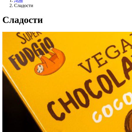
Дом
Сладости
Сладости
Образ жизни
Сельское хозяйство ЕС?
Цена