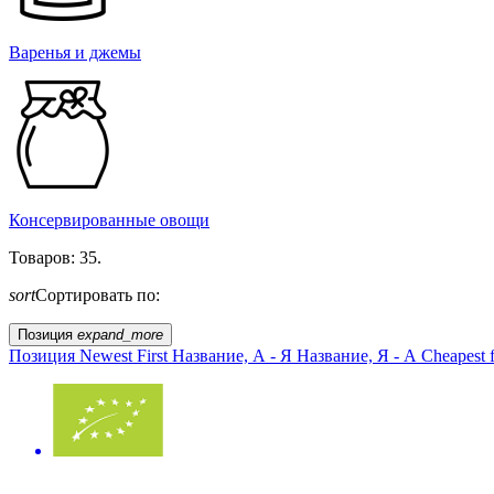
Варенья и джемы
Консервированные овощи
Товаров: 35.
sort
Сортировать по:
Позиция
expand_more
Позиция
Newest First
Название, А - Я
Название, Я - А
Cheapest f