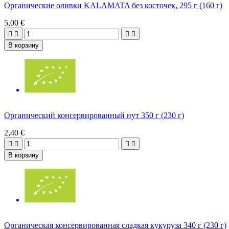
Органические оливки KALAMATA без косточек, 295 г (160 г)
5,00 €




В корзину
Органический консервированный нут 350 г (230 г)
2,40 €




В корзину
Органическая консервированная сладкая кукуруза 340 г (230 г)