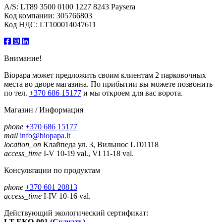
A/S: LT89 3500 0100 1227 8243 Paysera
Код компании: 305766803
Код НДС: LT100014047611
Внимание!
Biopapa может предложить своим клиентам 2 парковочных
места во дворе магазина. По прибытии вы можете позвонить
по тел.
+370 686 15177
и мы откроем для вас ворота.
Магазин / Информация
phone
+370 686 15177
mail
info@biopapa.lt
location_on
Клайпеда ул. 3, Вильнюс LT01118
access_time
I-V 10-19 val., VI 11-18 val.
Консультации по продуктам
phone
+370 601 20813
access_time
I-IV 10-16 val.
Действующий экологический сертификат:
LT-EKO-001
(Скачать)