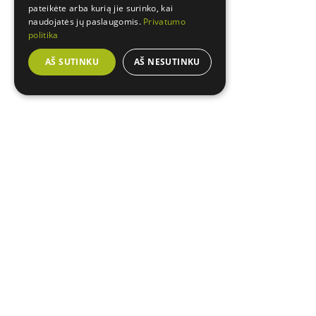
pateikėte arba kurią jie surinko, kai
naudojatės jų paslaugomis.
Privatumo
politika
AŠ SUTINKU
AŠ NESUTINKU