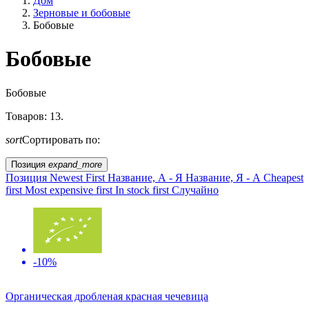
Дом
Зерновые и бобовые
Бобовые
Бобовые
Образ жизни
Бобовые
Товаров: 13.
Сельское хозяйство ЕС?
sort
Сортировать по:
Цена
Позиция
expand_more
Позиция
Newest First
Название, А - Я
Название, Я - А
Cheapest
first
Most expensive first
In stock first
Случайно
-10%
Органическая дробленая красная чечевица