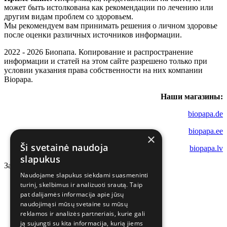
может быть истолкована как рекомендации по лечению или
другим видам проблем со здоровьем.
Мы рекомендуем вам принимать решения о личном здоровье
после оценки различных источников информации.
2022 - 2026 Биопапа. Копирование и распространение
информации и статей на этом сайте разрешено только при
условии указания права собственности на них компании
Biopapa.
Наши магазины:
biopapa.de
biopapa.ee
×
Ši svetainė naudoja
biopapa.lv
slapukus
Загрузка...
Naudojame slapukus siekdami suasmeninti
turinį, skelbimus ir analizuoti srautą. Taip
pat dalijamės informacija apie jūsų
naudojimąsi mūsų svetaine su mūsų
reklamos ir analizės partneriais, kurie gali
ją sujungti su kita informacija, kurią jiems