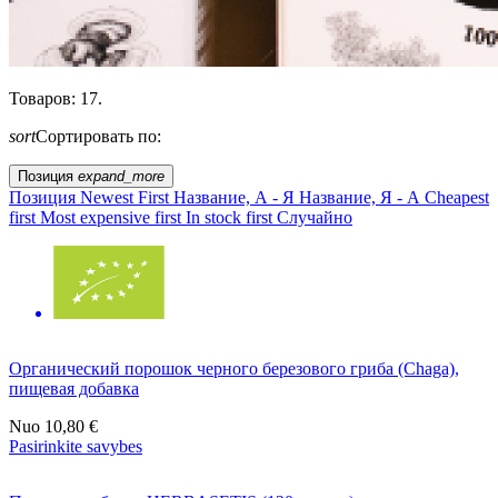
Товаров: 17.
sort
Сортировать по:
Позиция
expand_more
Позиция
Newest First
Название, А - Я
Название, Я - А
Cheapest
first
Most expensive first
In stock first
Случайно
Органический порошок черного березового гриба (Chaga),
пищевая добавка
Nuo
10,80 €
Pasirinkite savybes