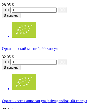
28,95 €




В корзину
Органический магний, 60 капсул
32,05 €




В корзину
Органическая ашвагандха (ashvagandha), 60 капсул