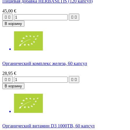
Пищевая добавка HERBASETIS (120 капсул)
45,00 €




В корзину
Органический комплекс железа, 60 капсул
28,95 €




В корзину
Органический витамин D3 1000ТВ, 60 капсул