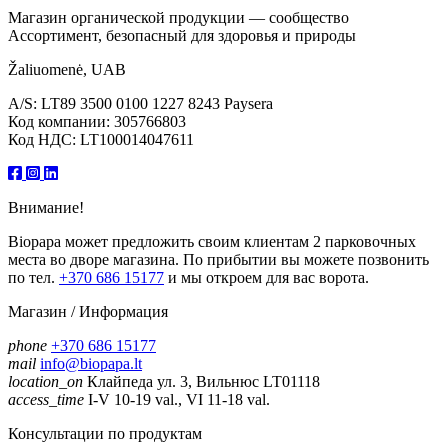
Магазин органической продукции — сообщество
Ассортимент, безопасный для здоровья и природы
Žaliuomenė, UAB
A/S: LT89 3500 0100 1227 8243 Paysera
Код компании: 305766803
Код НДС: LT100014047611
Внимание!
Biopapa может предложить своим клиентам 2 парковочных
места во дворе магазина. По прибытии вы можете позвонить
по тел.
+370 686 15177
и мы откроем для вас ворота.
Магазин / Информация
phone
+370 686 15177
mail
info@biopapa.lt
location_on
Клайпеда ул. 3, Вильнюс LT01118
access_time
I-V 10-19 val., VI 11-18 val.
Консультации по продуктам