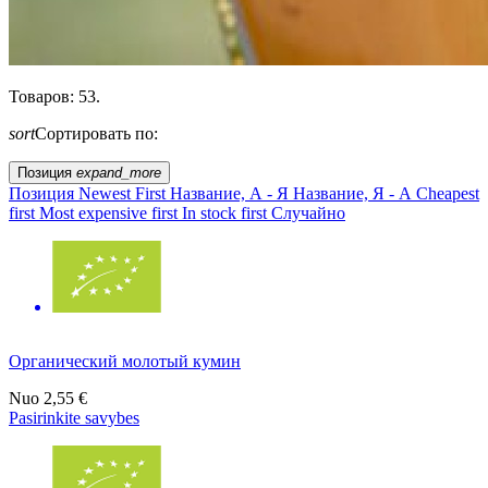
Товаров: 53.
sort
Сортировать по:
Позиция
expand_more
Позиция
Newest First
Название, А - Я
Название, Я - А
Cheapest
first
Most expensive first
In stock first
Случайно
Органический молотый кумин
Nuo
2,55 €
Pasirinkite savybes