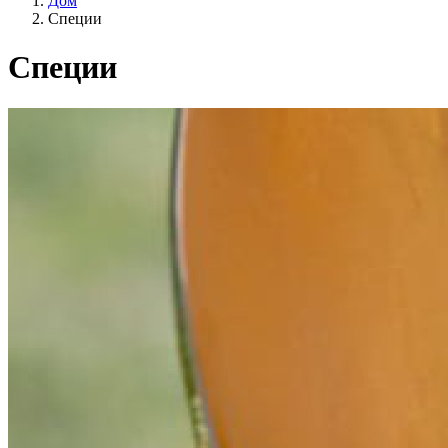
Дом
Cпеции
Cпеции
Образ жизни
Сельское хозяйство ЕС?
Цена