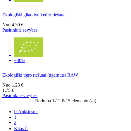
Ekologiški gliaudyti kedro riešutai
Nuo
4,30 €
Pasirinkite savybes
−30%
Ekologiški tigro riešutai (tigernuts) RAW
Nuo
1,23 €
1,75 €
Pasirinkite savybes
Rodoma 1-12 iš 15 elemento (-ų)

Ankstesnis
1
2
Kitas
