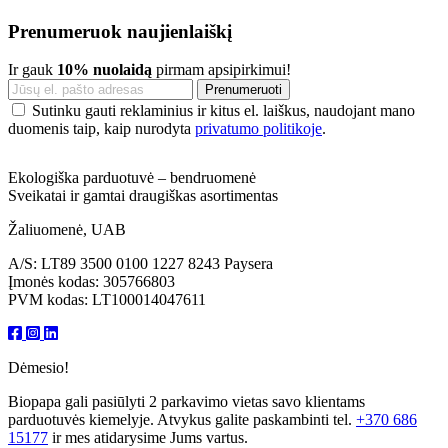
Prenumeruok naujienlaiškį
Ir gauk
10% nuolaidą
pirmam apsipirkimui!
Sutinku gauti reklaminius ir kitus el. laiškus, naudojant mano
duomenis taip, kaip nurodyta
privatumo politikoje
.
Ekologiška parduotuvė – bendruomenė
Sveikatai ir gamtai draugiškas asortimentas
Žaliuomenė, UAB
A/S: LT89 3500 0100 1227 8243 Paysera
Įmonės kodas: 305766803
PVM kodas: LT100014047611
Dėmesio!
Biopapa gali pasiūlyti 2 parkavimo vietas savo klientams
parduotuvės kiemelyje. Atvykus galite paskambinti tel.
+370 686
15177
ir mes atidarysime Jums vartus.