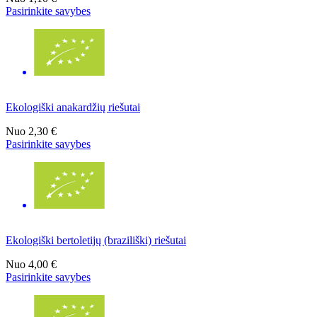
Pasirinkite savybes
Ekologiški anakardžių riešutai
Nuo
2,30 €
Pasirinkite savybes
Ekologiški bertoletijų (braziliški) riešutai
Nuo
4,00 €
Pasirinkite savybes