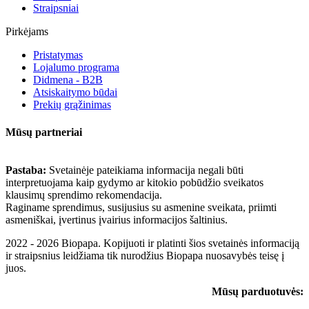
Straipsniai
Pirkėjams
Pristatymas
Lojalumo programa
Didmena - B2B
Atsiskaitymo būdai
Prekių grąžinimas
Mūsų partneriai
Pastaba:
Svetainėje pateikiama informacija negali būti
interpretuojama kaip gydymo ar kitokio pobūdžio sveikatos
klausimų sprendimo rekomendacija.
Raginame sprendimus, susijusius su asmenine sveikata, priimti
asmeniškai, įvertinus įvairius informacijos šaltinius.
2022 - 2026 Biopapa. Kopijuoti ir platinti šios svetainės informaciją
ir straipsnius leidžiama tik nurodžius Biopapa nuosavybės teisę į
juos.
Mūsų parduotuvės: