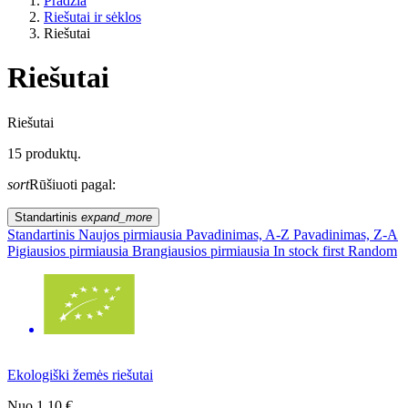
Pradžia
Riešutai ir sėklos
Riešutai
Riešutai
Gyvenimo būdas
Riešutai
15 produktų.
ES žemės ūkis?
sort
Rūšiuoti pagal:
Kaina
Standartinis
expand_more
Standartinis
Naujos pirmiausia
Pavadinimas, A-Z
Pavadinimas, Z-A
Pigiausios pirmiausia
Brangiausios pirmiausia
In stock first
Random
Ekologiški žemės riešutai
Nuo
1,10 €