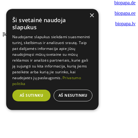
biopapa.de
×
biopapa.ee
Ši svetainė naudoja
biopapa.lv
slapukus
Įkeliama...
Naudojame slapukus siekdami suasmeninti
turinį, skelbimus ir analizuoti srautą. Taip
pat dalijamės informacija apie jūsų
naudojimąsi mūsų svetaine su mūsų
reklamos ir analizės partneriais, kurie gali
ją sujungti su kita informacija, kurią jiems
pateikėte arba kurią jie surinko, kai
naudojatės jų paslaugomis.
Privatumo
politika
AŠ SUTINKU
AŠ NESUTINKU