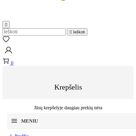


Ieškoti
0
Krepšelis
Jūsų krepšelyje daugiau prekių nėra
MENIU