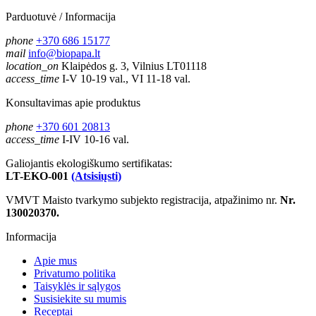
Parduotuvė / Informacija
phone
+370 686 15177
mail
info@biopapa.lt
location_on
Klaipėdos g. 3, Vilnius LT01118
access_time
I-V 10-19 val., VI 11-18 val.
Konsultavimas apie produktus
phone
+370 601 20813
access_time
I-IV 10-16 val.
Galiojantis ekologiškumo sertifikatas:
LT-EKO-001
(Atsisiųsti)
VMVT Maisto tvarkymo subjekto registracija, atpažinimo nr.
Nr.
130020370.
Informacija
Apie mus
Privatumo politika
Taisyklės ir sąlygos
Susisiekite su mumis
Receptai