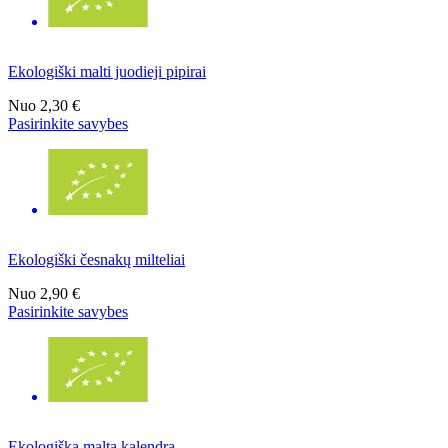
Ekologiški malti juodieji pipirai
Nuo
2,30 €
Pasirinkite savybes
Ekologiški česnakų milteliai
Nuo
2,90 €
Pasirinkite savybes
Ekologiška malta kalendra