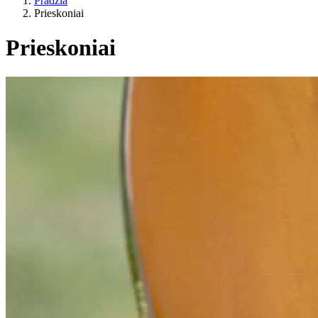
Pradžia
Prieskoniai
Prieskoniai
Gyvenimo būdas
ES žemės ūkis?
Kaina