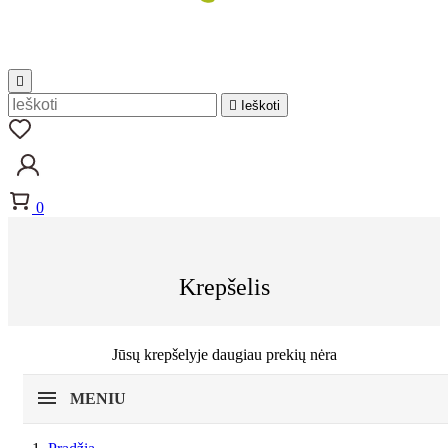


Ieškoti
0
Krepšelis
Jūsų krepšelyje daugiau prekių nėra
MENIU