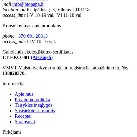
mail
info@biopapa.lt
location_on
Klaipėdos g. 3, Vilnius LT01118
access_time
I-V 10-19 val., VI 11-18 val.
Konsultavimas apie produktus
phone
+370 601 20813
access_time
I-IV 10-16 val.
Galiojantis ekologiškumo sertifikatas:
LT-EKO-001
(Atsisiųsti)
VMVT Maisto tvarkymo subjekto registracija, atpažinimo nr.
Nr.
130020370.
Informacija
Apie mus
Privatumo politika
Taisyklės ir sąlygos
Susisiekite su mumis
Receptai
Straipsniai
Pirkėjams