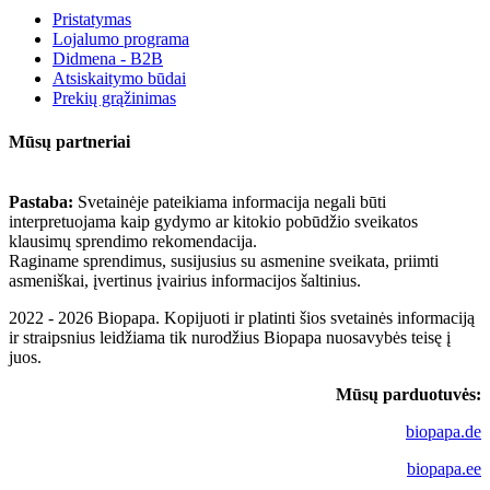
Pristatymas
Lojalumo programa
Didmena - B2B
Atsiskaitymo būdai
Prekių grąžinimas
Mūsų partneriai
Pastaba:
Svetainėje pateikiama informacija negali būti
interpretuojama kaip gydymo ar kitokio pobūdžio sveikatos
klausimų sprendimo rekomendacija.
Raginame sprendimus, susijusius su asmenine sveikata, priimti
asmeniškai, įvertinus įvairius informacijos šaltinius.
2022 - 2026 Biopapa. Kopijuoti ir platinti šios svetainės informaciją
ir straipsnius leidžiama tik nurodžius Biopapa nuosavybės teisę į
juos.
Mūsų parduotuvės:
biopapa.de
biopapa.ee