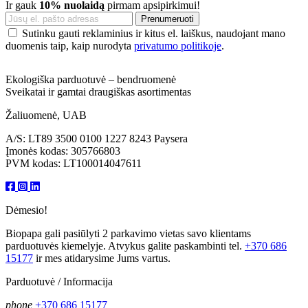
Ir gauk
10% nuolaidą
pirmam apsipirkimui!
Sutinku gauti reklaminius ir kitus el. laiškus, naudojant mano
duomenis taip, kaip nurodyta
privatumo politikoje
.
Ekologiška parduotuvė – bendruomenė
Sveikatai ir gamtai draugiškas asortimentas
Žaliuomenė, UAB
A/S: LT89 3500 0100 1227 8243 Paysera
Įmonės kodas: 305766803
PVM kodas: LT100014047611
Dėmesio!
Biopapa gali pasiūlyti 2 parkavimo vietas savo klientams
parduotuvės kiemelyje. Atvykus galite paskambinti tel.
+370 686
15177
ir mes atidarysime Jums vartus.
Parduotuvė / Informacija
phone
+370 686 15177