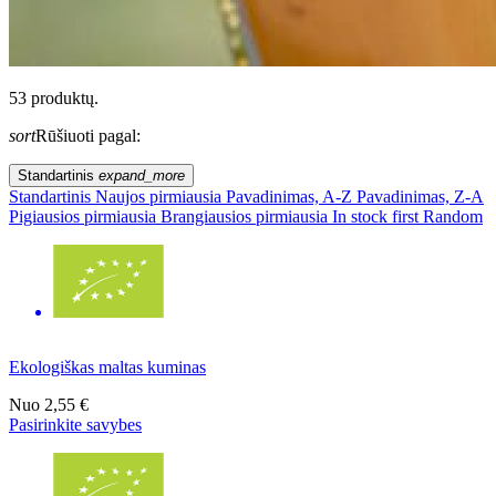
53 produktų.
sort
Rūšiuoti pagal:
Standartinis
expand_more
Standartinis
Naujos pirmiausia
Pavadinimas, A-Z
Pavadinimas, Z-A
Pigiausios pirmiausia
Brangiausios pirmiausia
In stock first
Random
Ekologiškas maltas kuminas
Nuo
2,55 €
Pasirinkite savybes