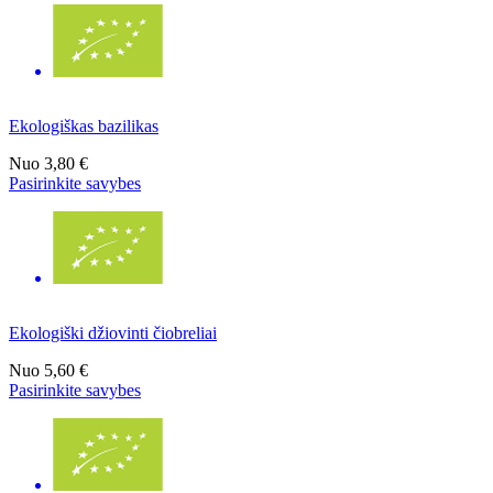
Ekologiškas bazilikas
Nuo
3,80 €
Pasirinkite savybes
Ekologiški džiovinti čiobreliai
Nuo
5,60 €
Pasirinkite savybes