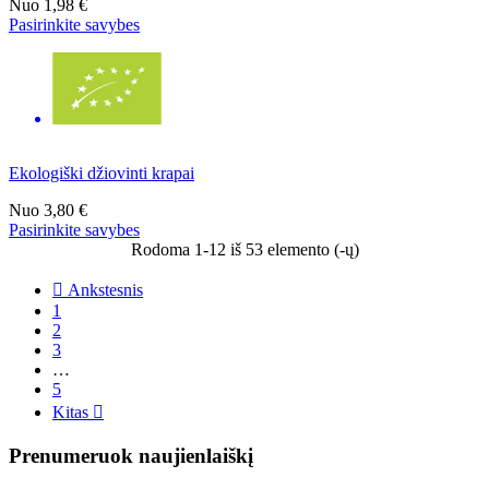
Nuo
1,98 €
Pasirinkite savybes
Ekologiški džiovinti krapai
Nuo
3,80 €
Pasirinkite savybes
Rodoma 1-12 iš 53 elemento (-ų)

Ankstesnis
1
2
3
…
5
Kitas

Prenumeruok naujienlaiškį