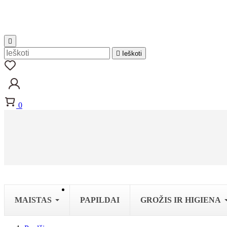


Ieškoti
0
MAISTAS
PAPILDAI
GROŽIS IR HIGIENA