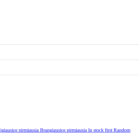
igiausios pirmiausia
Brangiausios pirmiausia
In stock first
Random