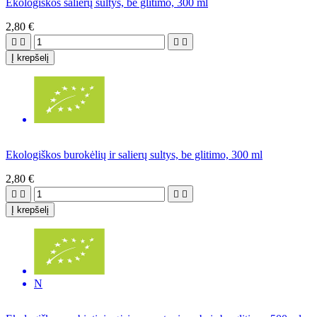
Ekologiškos salierų sultys, be glitimo, 300 ml
2,80 €




Į krepšelį
Ekologiškos burokėlių ir salierų sultys, be glitimo, 300 ml
2,80 €




Į krepšelį
N