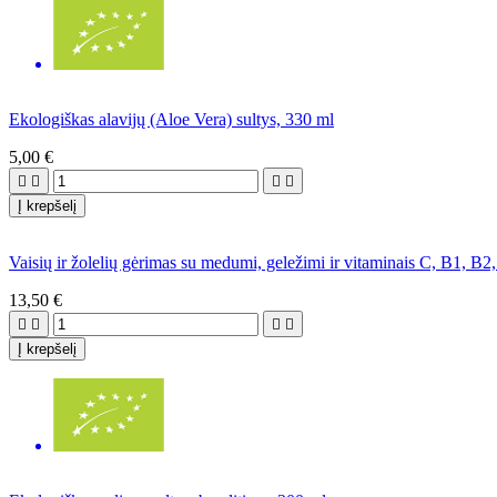
Ekologiškas alavijų (Aloe Vera) sultys, 330 ml
5,00 €




Į krepšelį
Vaisių ir žolelių gėrimas su medumi, geležimi ir vitaminais C, B1, B
13,50 €




Į krepšelį