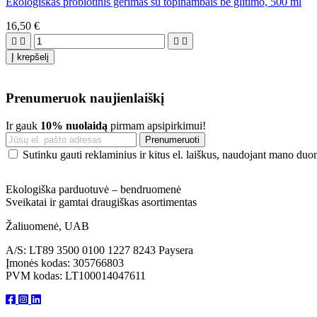
Ekologiškas probiotinis gėrimas su topinambais be glitimo, 500 ml
16,50 €




Į krepšelį
Prenumeruok naujienlaiškį
Ir gauk
10% nuolaidą
pirmam apsipirkimui!
Sutinku gauti reklaminius ir kitus el. laiškus, naudojant mano du
Ekologiška parduotuvė – bendruomenė
Sveikatai ir gamtai draugiškas asortimentas
Žaliuomenė, UAB
A/S: LT89 3500 0100 1227 8243 Paysera
Įmonės kodas: 305766803
PVM kodas: LT100014047611