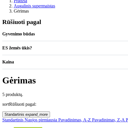
Pradžia
Augalinis supermaistas
Gėrimas
Rūšiuoti pagal
Gyvenimo būdas
ES žemės ūkis?
Kaina
Gėrimas
5 produktų.
sort
Rūšiuoti pagal:
Standartinis
expand_more
Standartinis
Naujos pirmiausia
Pavadinimas, A-Z
Pavadinimas, Z-A
P