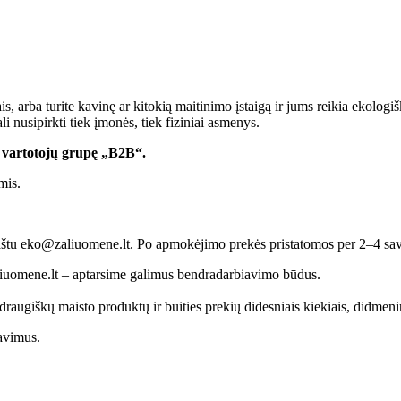
, arba turite kavinę ar kitokią maitinimo įstaigą ir jums reikia ekologiš
usipirkti tiek įmonės, tiek fiziniai asmenys.
i vartotojų grupę „B2B“.
mis.
aštu eko@zaliuomene.lt. Po apmokėjimo prekės pristatomos per 2–4 sav
zaliuomene.lt – aptarsime galimus bendradarbiavimo būdus.
raugiškų maisto produktų ir buities prekių didesniais kiekiais, didmen
davimus.