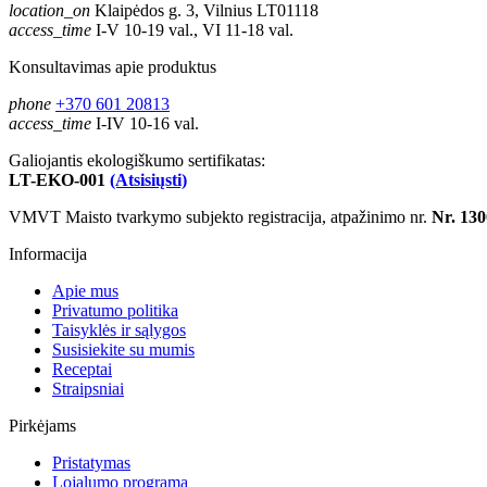
location_on
Klaipėdos g. 3, Vilnius LT01118
access_time
I-V 10-19 val., VI 11-18 val.
Konsultavimas apie produktus
phone
+370 601 20813
access_time
I-IV 10-16 val.
Galiojantis ekologiškumo sertifikatas:
LT-EKO-001
(Atsisiųsti)
VMVT Maisto tvarkymo subjekto registracija, atpažinimo nr.
Nr. 130
Informacija
Apie mus
Privatumo politika
Taisyklės ir sąlygos
Susisiekite su mumis
Receptai
Straipsniai
Pirkėjams
Pristatymas
Lojalumo programa