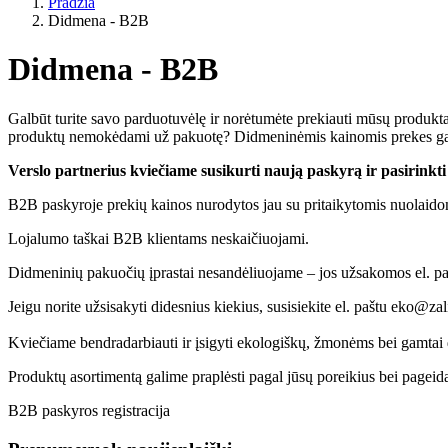
Pradžia
Didmena - B2B
Didmena - B2B
Galbūt turite savo parduotuvėlę ir norėtumėte prekiauti mūsų produktais
produktų nemokėdami už pakuotę? Didmeninėmis kainomis prekes gali n
Verslo partnerius kviečiame susikurti naują paskyrą ir pasirinkt
B2B paskyroje prekių kainos nurodytos jau su pritaikytomis nuolaido
Lojalumo taškai B2B klientams neskaičiuojami.
Didmeninių pakuočių įprastai nesandėliuojame – jos užsakomos el. p
Jeigu norite užsisakyti didesnius kiekius, susisiekite el. paštu eko@
Kviečiame bendradarbiauti ir įsigyti ekologiškų, žmonėms bei gamtai d
Produktų asortimentą galime praplėsti pagal jūsų poreikius bei pagei
B2B paskyros registracija