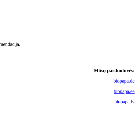
omendacija.
Mūsų parduotuvės:
biopapa.de
biopapa.ee
biopapa.lv