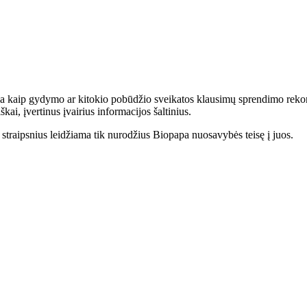
ama kaip gydymo ar kitokio pobūdžio sveikatos klausimų sprendimo rek
ai, įvertinus įvairius informacijos šaltinius.
r straipsnius leidžiama tik nurodžius Biopapa nuosavybės teisę į juos.