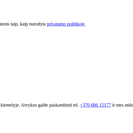
omenis taip, kaip nurodyta
privatumo politikoje
.
 kiemelyje. Atvykus galite paskambinti tel.
+370 686 15177
ir mes atid