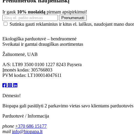
Prenumeruok naujienlaiškį
Ir gauk
10% nuolaidą
pirmam apsipirkimui!
Sutinku gauti reklaminius ir kitus el. laiškus, naudojant mano du
Ekologiška parduotuvė – bendruomenė
Sveikatai ir gamtai draugiškas asortimentas
Žaliuomenė, UAB
A/S: LT89 3500 0100 1227 8243 Paysera
Įmonės kodas: 305766803
PVM kodas: LT100014047611
Dėmesio!
Biopapa gali pasiūlyti 2 parkavimo vietas savo klientams parduotuvės
Parduotuvė / Informacija
phone
+370 686 15177
mail
info@biopapa.lt