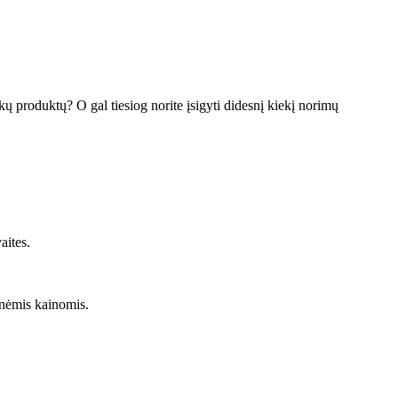
kų produktų? O gal tiesiog norite įsigyti didesnį kiekį norimų
aites.
inėmis kainomis.