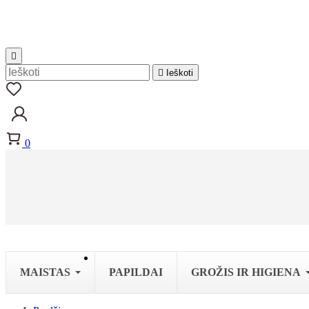


Ieškoti
0
MAISTAS
PAPILDAI
GROŽIS IR HIGIENA