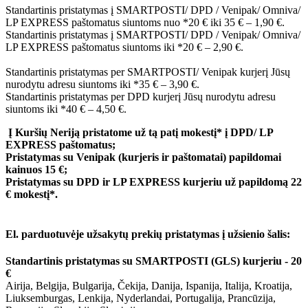
Standartinis pristatymas į SMARTPOSTI/ DPD / Venipak/ Omniva/
LP EXPRESS paštomatus siuntoms nuo *20 € iki 35 € – 1,90 €.
Standartinis pristatymas į SMARTPOSTI/ DPD / Venipak/ Omniva/
LP EXPRESS paštomatus siuntoms iki *20 € – 2,90 €.
Standartinis pristatymas per SMARTPOSTI/ Venipak kurjerį Jūsų
nurodytu adresu siuntoms iki *35 € – 3,90 €.
Standartinis pristatymas per DPD kurjerį Jūsų nurodytu adresu
siuntoms iki *40 € – 4,50 €.
Į Kuršių Neriją pristatome už tą patį mokestį* į DPD/ LP
EXPRESS paštomatus;
Pristatymas su Venipak (kurjeris ir paštomatai) papildomai
kainuos 15 €;
Pristatymas su DPD ir LP EXPRESS kurjeriu už papildomą 22
€ mokestį*.
El. parduotuvėje užsakytų prekių pristatymas į užsienio šalis:
Standartinis pristatymas su SMARTPOSTI (GLS) kurjeriu - 20
€
Airija, Belgija, Bulgarija, Čekija, Danija, Ispanija, Italija, Kroatija,
Liuksemburgas, Lenkija, Nyderlandai, Portugalija, Prancūzija,