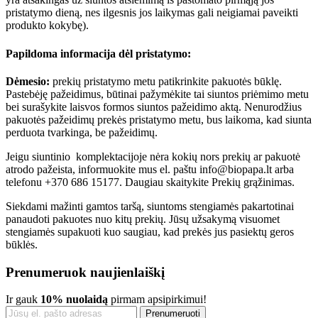
pristatymo dieną, nes ilgesnis jos laikymas gali neigiamai paveikti
produkto kokybę).
Papildoma informacija dėl pristatymo:
Dėmesio:
prekių pristatymo metu patikrinkite pakuotės būklę.
Pastebėję pažeidimus, būtinai pažymėkite tai siuntos priėmimo metu
bei surašykite laisvos formos siuntos pažeidimo aktą. Nenurodžius
pakuotės pažeidimų prekės pristatymo metu, bus laikoma, kad siunta
perduota tvarkinga, be pažeidimų.
Jeigu siuntinio komplektacijoje nėra kokių nors prekių ar pakuotė
atrodo pažeista, informuokite mus el. paštu info@biopapa.lt arba
telefonu +370 686 15177. Daugiau skaitykite Prekių grąžinimas.
Siekdami mažinti gamtos taršą, siuntoms stengiamės pakartotinai
panaudoti pakuotes nuo kitų prekių. Jūsų užsakymą visuomet
stengiamės supakuoti kuo saugiau, kad prekės jus pasiektų geros
būklės.
Prenumeruok naujienlaiškį
Ir gauk
10% nuolaidą
pirmam apsipirkimui!