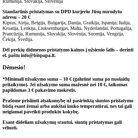
Rumunija, Slovakija, Slovėnija
Standartinis pristatymas su DPD kurjeriu Jūsų nurodytu
adresu – 20 €
Kipras, Airija, Belgija, Bulgarija, Danija, Graikija, Ispanija, Italija,
Kroatija, Lenkija, Liuksemburgas, Malta, Nyderlandai, Portugalija,
Prancūzija, Rumunija, Slovakija, Slovėnija, Suomija, Vengrija,
Čekija, Švedija.
Dėl prekių didmenos pristatymo kainos į užsienio šalis – derinti
el. paštu info@biopapa.lt.
Dėmesio!
*Minimali užsakymo suma – 10 € (galutinė suma po nuolaidų
pritaikymo). Jei užsakymo suma mažesnė nei 10 €, taikomas
papildomas 3 € pakavimo mokestis.
Prašome prisiimti atsakomybę už pasirinktą siuntos pristatymo
būdą esant žemai arba aukštai lauko temperatūrai, nes tai gali
neigiamai paveikti produkto kokybę.
Esant dideliam užsakymų srautui, siuntų pristatymas gali
vėluoti.