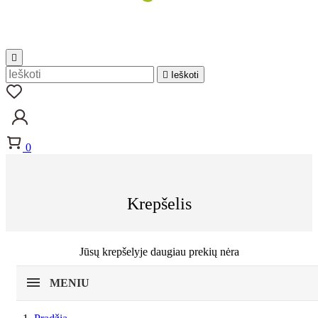


Ieškoti
0
Krepšelis
Jūsų krepšelyje daugiau prekių nėra
MENIU