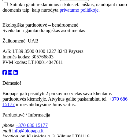
Sutinku gauti reklaminius ir kitus el. laiškus, naudojant mano
duomenis taip, kaip nurodyta
privatumo politikoje
.
Ekologiška parduotuvė – bendruomenė
Sveikatai ir gamtai draugiškas asortimentas
Žaliuomenė, UAB
A/S: LT89 3500 0100 1227 8243 Paysera
Įmonės kodas: 305766803
PVM kodas: LT100014047611
Dėmesio!
Biopapa gali pasiūlyti 2 parkavimo vietas savo klientams
parduotuvės kiemelyje. Atvykus galite paskambinti tel.
+370 686
15177
ir mes atidarysime Jums vartus.
Parduotuvė / Informacija
phone
+370 686 15177
mail
info@biopapa.lt
location_on
Klaipėdos g. 3, Vilnius LT01118