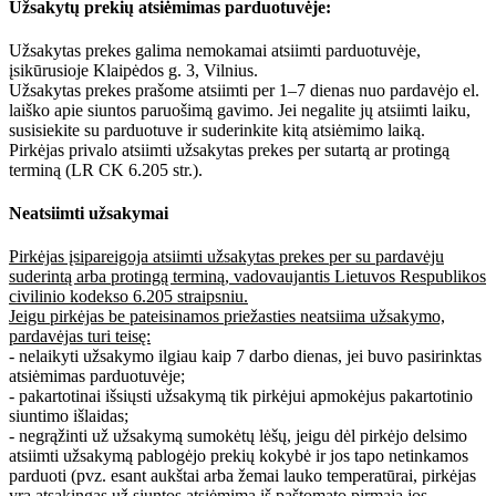
Užsakytų prekių atsiėmimas parduotuvėje:
Užsakytas prekes galima nemokamai atsiimti parduotuvėje,
įsikūrusioje Klaipėdos g. 3, Vilnius.
Užsakytas prekes prašome atsiimti per 1–7 dienas nuo pardavėjo el.
laiško apie siuntos paruošimą gavimo. Jei negalite jų atsiimti laiku,
susisiekite su parduotuve ir suderinkite kitą atsiėmimo laiką.
Pirkėjas privalo atsiimti užsakytas prekes per sutartą ar protingą
terminą (LR CK 6.205 str.).
Neatsiimti užsakymai
Pirkėjas įsipareigoja atsiimti užsakytas prekes per su pardavėju
suderintą arba protingą terminą, vadovaujantis Lietuvos Respublikos
civilinio kodekso 6.205 straipsniu.
Jeigu pirkėjas be pateisinamos priežasties neatsiima užsakymo,
pardavėjas turi teisę:
- nelaikyti užsakymo ilgiau kaip 7 darbo dienas, jei buvo pasirinktas
atsiėmimas parduotuvėje;
- pakartotinai išsiųsti užsakymą tik pirkėjui apmokėjus pakartotinio
siuntimo išlaidas;
- negrąžinti už užsakymą sumokėtų lėšų, jeigu dėl pirkėjo delsimo
atsiimti užsakymą pablogėjo prekių kokybė ir jos tapo netinkamos
parduoti (pvz. esant aukštai arba žemai lauko temperatūrai, pirkėjas
yra atsakingas už siuntos atsiėmimą iš paštomato pirmąją jos