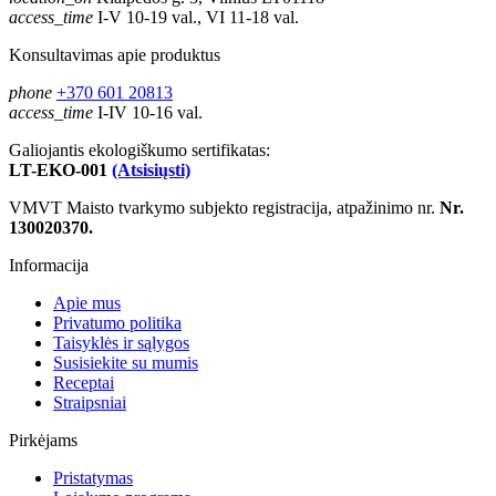
access_time
I-V 10-19 val., VI 11-18 val.
Konsultavimas apie produktus
phone
+370 601 20813
access_time
I-IV 10-16 val.
Galiojantis ekologiškumo sertifikatas:
LT-EKO-001
(Atsisiųsti)
VMVT Maisto tvarkymo subjekto registracija, atpažinimo nr.
Nr.
130020370.
Informacija
Apie mus
Privatumo politika
Taisyklės ir sąlygos
Susisiekite su mumis
Receptai
Straipsniai
Pirkėjams
Pristatymas