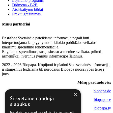
Lojalumo programa
Didmena - B2B
Atsiskaitymo būdai
Prekių grąžinimas
Mūsų partneriai
Pastaba:
Svetainėje pateikiama informacija negali būti
interpretuojama kaip gydymo ar kitokio pobūdžio sveikatos
klausimų sprendimo rekomendacija.
Raginame sprendimus, susijusius su asmenine sveikata, priimti
asmeniškai, įvertinus įvairius informacijos šaltinius.
2022 - 2026 Biopapa. Kopijuoti ir platinti šios svetainės informaciją
ir straipsnius leidžiama tik nurodžius Biopapa nuosavybės teisę į
juos.
Mūsų parduotuvės:
biopapa.de
×
Ši svetainė naudoja
biopapa.ee
slapukus
biopapa.lv
Naudojame slapukus siekdami suasmeninti