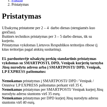
Pradžia
Pristatymas
Pristatymas
Užsakymą pristatome per 2 – 4 darbo dienas (stengiamės kuo
greičiau).
Buitinės technikos pristatymas per 3 – 5 darbo dienas, tik su
kurjeriu.
Pristatymas vykdomas Lietuvos Respublikos teritorijos ribose (į
kitas teritorijas pagal atskirą susitarimą).
El. parduotuvėje užsakytų prekių standartinis pristatymas
vykdomas su SMARTPOSTI, DPD, Venipak kurjerių tarnyba
Jūsų nurodytu adresu arba į SMARTPOSTI/ DPD, Venipak,
LP EXPRESS paštomatus:
Nemokamas
pristatymas į SMARTPOSTI/ DPD / Venipak /
Omniva/ LP EXPRESS paštomatus perkant virš 35 €.
Nemokamas
pristatymas per SMARTPOSTI/ Venipak kurjerį Jūsų
nurodytu adresu siuntoms virš 35 eurų.
Nemokamas
pristatymas per DPD kurjerį Jūsų nurodytu adresu
siuntoms virš 40 eurų.