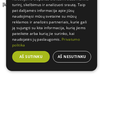
Įkeliama...
turinį, skelbimus ir analizuoti srautą. Taip
pat dalijamės informacija apie jūsų
naudojimąsi mūsų svetaine su mūsų
reklamos ir analizės partneriais, kurie gali
ją sujungti su kita informacija, kurią jiems
pateikėte arba kurią jie surinko, kai
naudojatės jų paslaugomis.
Privatumo
politika
AŠ SUTINKU
AŠ NESUTINKU