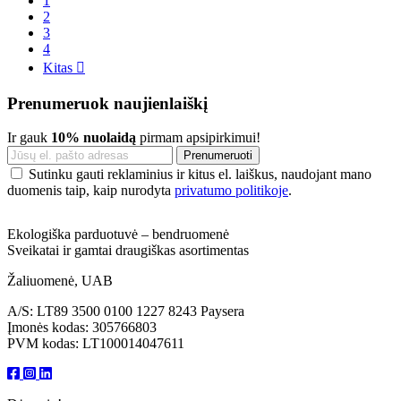
1
2
3
4
Kitas

Prenumeruok naujienlaiškį
Ir gauk
10% nuolaidą
pirmam apsipirkimui!
Sutinku gauti reklaminius ir kitus el. laiškus, naudojant mano
duomenis taip, kaip nurodyta
privatumo politikoje
.
Ekologiška parduotuvė – bendruomenė
Sveikatai ir gamtai draugiškas asortimentas
Žaliuomenė, UAB
A/S: LT89 3500 0100 1227 8243 Paysera
Įmonės kodas: 305766803
PVM kodas: LT100014047611