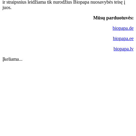
ir straipsnius leidžiama tik nurodžius Biopapa nuosavybės teisę į
juos.
Mūsų parduotuvės:
biopapa.de
biopapa.ee
biopapa.lv
Įkeliama...