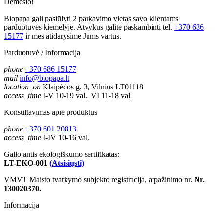
Dėmesio!
Biopapa gali pasiūlyti 2 parkavimo vietas savo klientams
parduotuvės kiemelyje. Atvykus galite paskambinti tel.
+370 686
15177
ir mes atidarysime Jums vartus.
Parduotuvė / Informacija
phone
+370 686 15177
mail
info@biopapa.lt
location_on
Klaipėdos g. 3, Vilnius LT01118
access_time
I-V 10-19 val., VI 11-18 val.
Konsultavimas apie produktus
phone
+370 601 20813
access_time
I-IV 10-16 val.
Galiojantis ekologiškumo sertifikatas:
LT-EKO-001
(Atsisiųsti)
VMVT Maisto tvarkymo subjekto registracija, atpažinimo nr.
Nr.
130020370.
Informacija