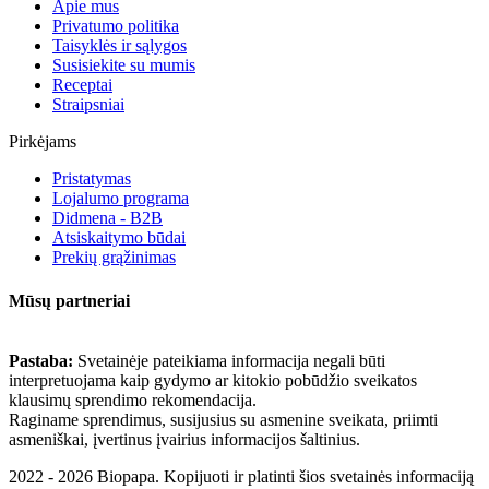
Apie mus
Privatumo politika
Taisyklės ir sąlygos
Susisiekite su mumis
Receptai
Straipsniai
Pirkėjams
Pristatymas
Lojalumo programa
Didmena - B2B
Atsiskaitymo būdai
Prekių grąžinimas
Mūsų partneriai
Pastaba:
Svetainėje pateikiama informacija negali būti
interpretuojama kaip gydymo ar kitokio pobūdžio sveikatos
klausimų sprendimo rekomendacija.
Raginame sprendimus, susijusius su asmenine sveikata, priimti
asmeniškai, įvertinus įvairius informacijos šaltinius.
2022 - 2026 Biopapa. Kopijuoti ir platinti šios svetainės informaciją