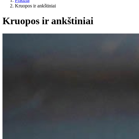
Pradžia
Kruopos ir ankštiniai
Kruopos ir ankštiniai
Kategorijos
Gyvenimo būdas
ES žemės ūkis?
Kaina