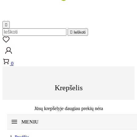


Ieškoti
0
Krepšelis
Jūsų krepšelyje daugiau prekių nėra
MENIU