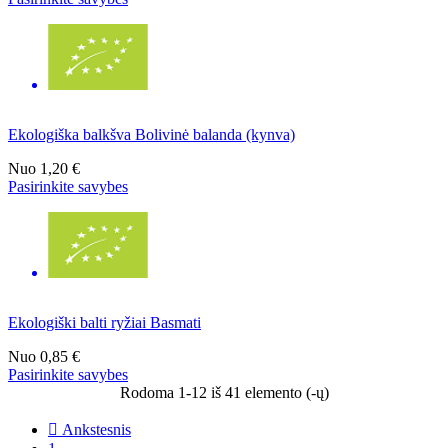
Ekologiška balkšva Bolivinė balanda (kynva)
Nuo
1,20 €
Pasirinkite savybes
Ekologiški balti ryžiai Basmati
Nuo
0,85 €
Pasirinkite savybes
Rodoma 1-12 iš 41 elemento (-ų)

Ankstesnis