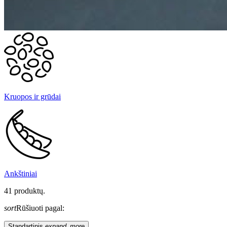
Kruopos ir grūdai
Ankštiniai
41 produktų.
sort
Rūšiuoti pagal:
Standartinis
expand_more