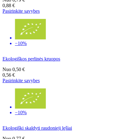
0,88 €
Pasirinkite savybes
−10%
Ekologiškos perlinės kruopos
Nuo
0,50 €
0,56 €
Pasirinkite savybes
−10%
Ekologiški skaldyti raudonieji lęšiai
Nuo
0,77 €