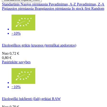
Standartinis
Naujos pirmiausia
Pavadinimas, A-Z
Pavadinimas, Z-A
Pigiausios pirmiausia
Brangiausios pirmiausia
In stock first
Random
−10%
Ekologiškos grikių kruopos (termiškai apdorotos)
Nuo
0,72 €
0,80 €
Pasirinkite savybes
−10%
Ekologiški lukštenti (žali) grikiai RAW
Nuo
0,79 €