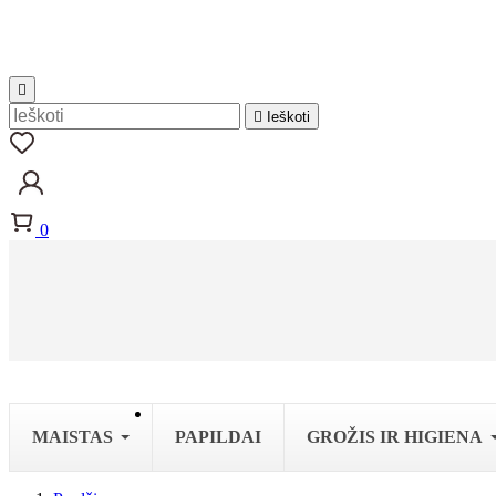


Ieškoti
0
MAISTAS
PAPILDAI
GROŽIS IR HIGIENA