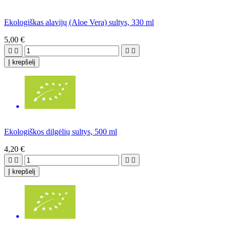
Ekologiškas alavijų (Aloe Vera) sultys, 330 ml
5,00 €




Į krepšelį
Ekologiškos dilgėlių sultys, 500 ml
4,20 €




Į krepšelį