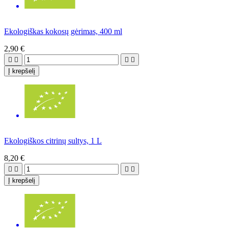
Ekologiškas kokosų gėrimas, 400 ml
2,90 €




Į krepšelį
Ekologiškos citrinų sultys, 1 L
8,20 €




Į krepšelį