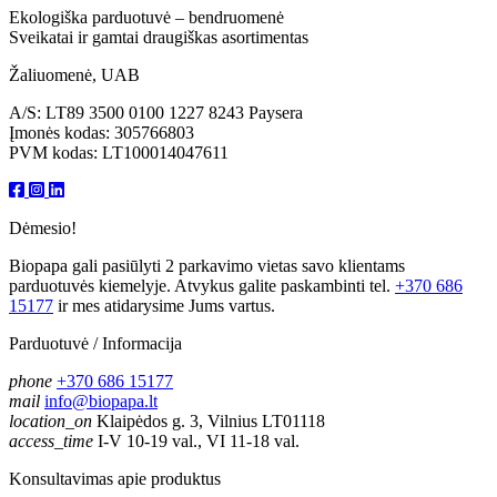
Ekologiška parduotuvė – bendruomenė
Sveikatai ir gamtai draugiškas asortimentas
Žaliuomenė, UAB
A/S: LT89 3500 0100 1227 8243 Paysera
Įmonės kodas: 305766803
PVM kodas: LT100014047611
Dėmesio!
Biopapa gali pasiūlyti 2 parkavimo vietas savo klientams
parduotuvės kiemelyje. Atvykus galite paskambinti tel.
+370 686
15177
ir mes atidarysime Jums vartus.
Parduotuvė / Informacija
phone
+370 686 15177
mail
info@biopapa.lt
location_on
Klaipėdos g. 3, Vilnius LT01118
access_time
I-V 10-19 val., VI 11-18 val.
Konsultavimas apie produktus