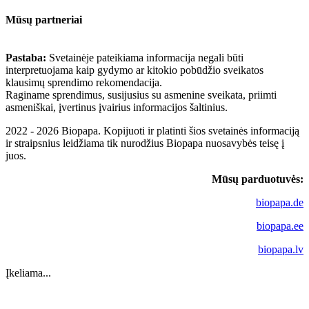
Mūsų partneriai
Pastaba:
Svetainėje pateikiama informacija negali būti
interpretuojama kaip gydymo ar kitokio pobūdžio sveikatos
klausimų sprendimo rekomendacija.
Raginame sprendimus, susijusius su asmenine sveikata, priimti
asmeniškai, įvertinus įvairius informacijos šaltinius.
2022 - 2026 Biopapa. Kopijuoti ir platinti šios svetainės informaciją
ir straipsnius leidžiama tik nurodžius Biopapa nuosavybės teisę į
juos.
Mūsų parduotuvės:
biopapa.de
biopapa.ee
biopapa.lv
Įkeliama...