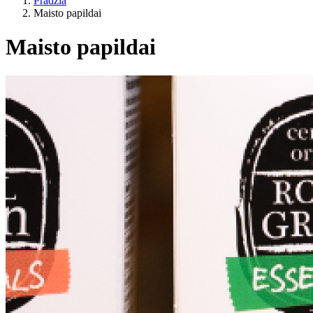
Pradžia
Maisto papildai
Maisto papildai
Gyvenimo būdas
ES žemės ūkis?
Kaina