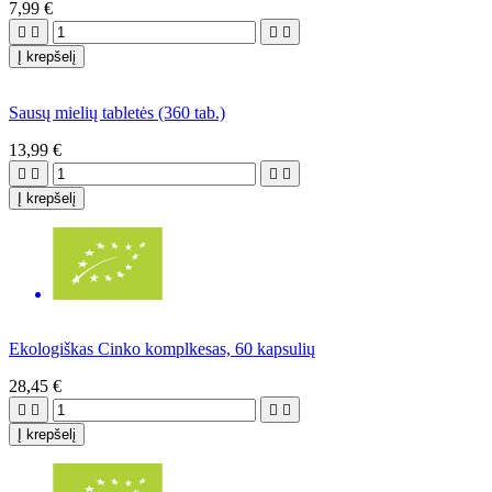
7,99 €




Į krepšelį
Sausų mielių tabletės (360 tab.)
13,99 €




Į krepšelį
Ekologiškas Cinko komplkesas, 60 kapsulių
28,45 €




Į krepšelį