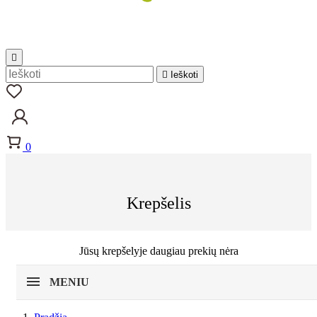


Ieškoti
0
Krepšelis
Jūsų krepšelyje daugiau prekių nėra
MENIU