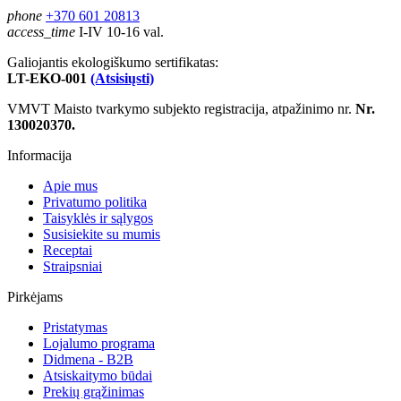
phone
+370 601 20813
access_time
I-IV 10-16 val.
Galiojantis ekologiškumo sertifikatas:
LT-EKO-001
(Atsisiųsti)
VMVT Maisto tvarkymo subjekto registracija, atpažinimo nr.
Nr.
130020370.
Informacija
Apie mus
Privatumo politika
Taisyklės ir sąlygos
Susisiekite su mumis
Receptai
Straipsniai
Pirkėjams
Pristatymas
Lojalumo programa
Didmena - B2B
Atsiskaitymo būdai
Prekių grąžinimas