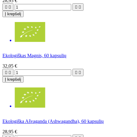
28,95 €




Į krepšelį
Ekologiškas Magnis, 60 kapsulių
32,05 €




Į krepšelį
Ekologiška Ašvaganda (Ashwagandha), 60 kapsulių
28,95 €