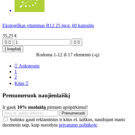
Ekologiškas vitaminas B12 25 mcg, 60 kapsulių
35,25 €




Į krepšelį
Rodoma 1-12 iš 17 elemento (-ų)

Ankstesnis
1
2
Kitas

Prenumeruok naujienlaiškį
Ir gauk
10% nuolaidą
pirmam apsipirkimui!
Sutinku gauti reklaminius ir kitus el. laiškus, naudojant mano
duomenis taip, kaip nurodyta
privatumo politikoje
.