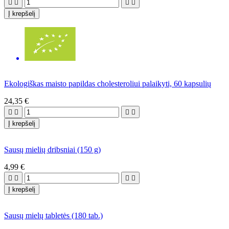




Į krepšelį
Ekologiškas maisto papildas cholesteroliui palaikyti, 60 kapsulių
24,35 €




Į krepšelį
Sausų mielių dribsniai (150 g)
4,99 €




Į krepšelį
Sausų mielų tabletės (180 tab.)