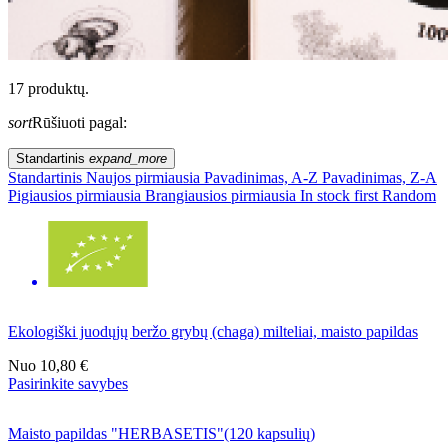
17 produktų.
sort
Rūšiuoti pagal:
Standartinis
expand_more
Standartinis
Naujos pirmiausia
Pavadinimas, A-Z
Pavadinimas, Z-A
Pigiausios pirmiausia
Brangiausios pirmiausia
In stock first
Random
Ekologiški juodųjų beržo grybų (chaga) milteliai, maisto papildas
Nuo
10,80 €
Pasirinkite savybes
Maisto papildas "HERBASETIS"(120 kapsulių)