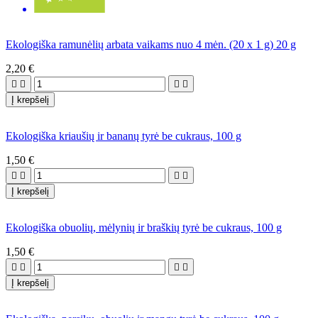
Ekologiška ramunėlių arbata vaikams nuo 4 mėn. (20 x 1 g) 20 g
2,20 €




Į krepšelį
Ekologiška kriaušių ir bananų tyrė be cukraus, 100 g
1,50 €




Į krepšelį
Ekologiška obuolių, mėlynių ir braškių tyrė be cukraus, 100 g
1,50 €




Į krepšelį