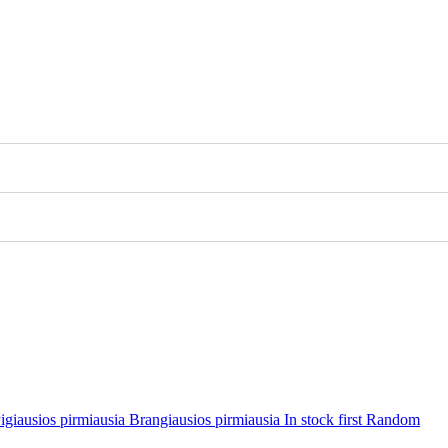
igiausios pirmiausia
Brangiausios pirmiausia
In stock first
Random