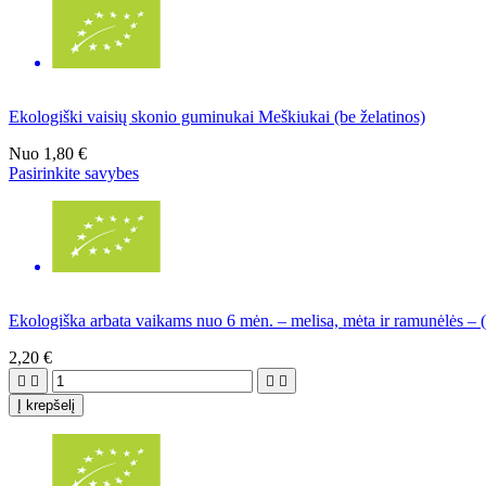
Ekologiški vaisių skonio guminukai Meškiukai (be želatinos)
Nuo
1,80 €
Pasirinkite savybes
Ekologiška arbata vaikams nuo 6 mėn. – melisa, mėta ir ramunėlės – (
2,20 €




Į krepšelį