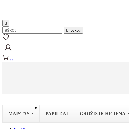


Ieškoti
0
MAISTAS
PAPILDAI
GROŽIS IR HIGIENA