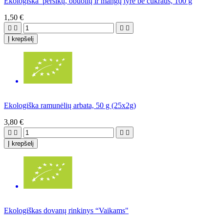
Ekologiška persikų, obuolių ir mangų tyrė be cukraus, 100 g
1,50 €




Į krepšelį
Ekologiška ramunėlių arbata, 50 g (25x2g)
3,80 €




Į krepšelį
Ekologiškas dovanų rinkinys “Vaikams"