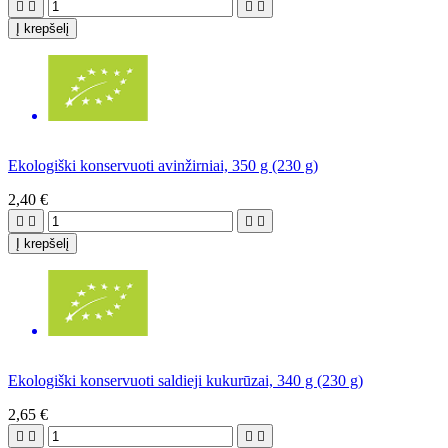




Į krepšelį
Ekologiški konservuoti avinžirniai, 350 g (230 g)
2,40 €




Į krepšelį
Ekologiški konservuoti saldieji kukurūzai, 340 g (230 g)
2,65 €



