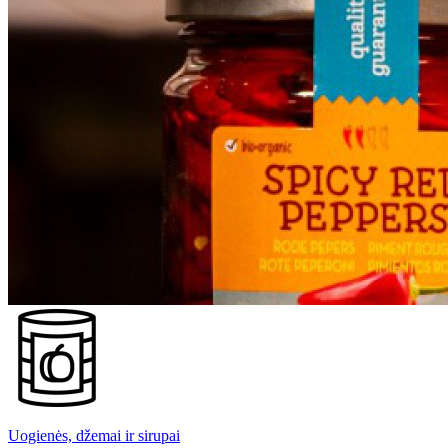
Uogienės, džemai ir sirupai