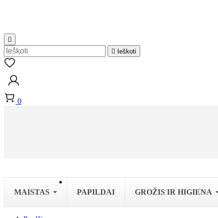


Ieškoti
0
MAISTAS
PAPILDAI
GROŽIS IR HIGIENA