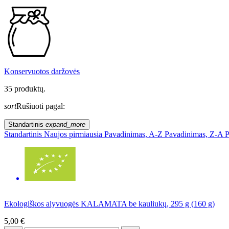
Konservuotos daržovės
35 produktų.
sort
Rūšiuoti pagal:
Standartinis
expand_more
Standartinis
Naujos pirmiausia
Pavadinimas, A-Z
Pavadinimas, Z-A
P
Ekologiškos alyvuogės KALAMATA be kauliukų, 295 g (160 g)
5,00 €