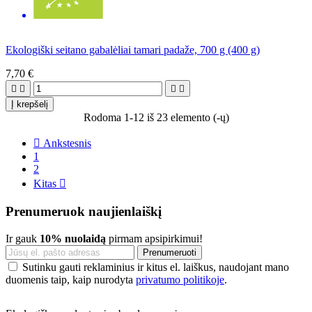
Ekologiški seitano gabalėliai tamari padaže, 700 g (400 g)
7,70 €




Į krepšelį
Rodoma 1-12 iš 23 elemento (-ų)

Ankstesnis
1
2
Kitas

Prenumeruok naujienlaiškį
Ir gauk
10% nuolaidą
pirmam apsipirkimui!
Sutinku gauti reklaminius ir kitus el. laiškus, naudojant mano
duomenis taip, kaip nurodyta
privatumo politikoje
.