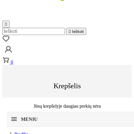


Ieškoti
0
Krepšelis
Jūsų krepšelyje daugiau prekių nėra
MENIU