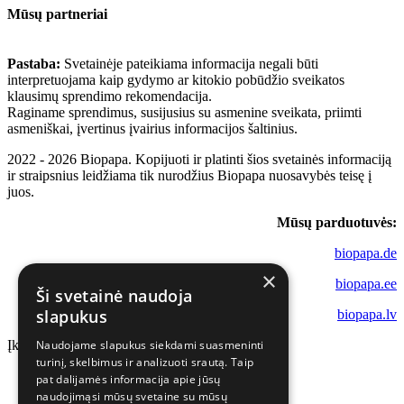
Mūsų partneriai
Pastaba:
Svetainėje pateikiama informacija negali būti
interpretuojama kaip gydymo ar kitokio pobūdžio sveikatos
klausimų sprendimo rekomendacija.
Raginame sprendimus, susijusius su asmenine sveikata, priimti
asmeniškai, įvertinus įvairius informacijos šaltinius.
2022 - 2026 Biopapa. Kopijuoti ir platinti šios svetainės informaciją
ir straipsnius leidžiama tik nurodžius Biopapa nuosavybės teisę į
juos.
Mūsų parduotuvės:
biopapa.de
×
biopapa.ee
Ši svetainė naudoja
slapukus
biopapa.lv
Naudojame slapukus siekdami suasmeninti
Įkeliama...
turinį, skelbimus ir analizuoti srautą. Taip
pat dalijamės informacija apie jūsų
naudojimąsi mūsų svetaine su mūsų