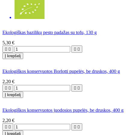
Ekologiškas bazilikų pesto padažas su tofu, 130 g
5,30 €




Į krepšelį
Ekologiškos konservuotos Borlotti pupelės, be druskos, 400 g
2,20 €




Į krepšelį
Ekologiškos konservuotos juodosios pupelės, be druskos, 400 g
2,20 €




Į krepšelį