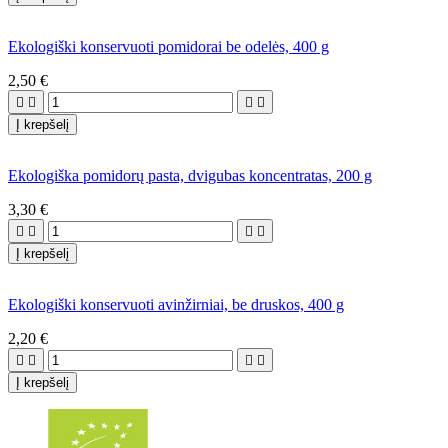
Ekologiški konservuoti pomidorai be odelės, 400 g
2,50 €




Į krepšelį
Ekologiška pomidorų pasta, dvigubas koncentratas, 200 g
3,30 €




Į krepšelį
Ekologiški konservuoti avinžirniai, be druskos, 400 g
2,20 €




Į krepšelį