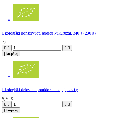
Ekologiški konservuoti saldieji kukurūzai, 340 g (230 g)
2,65 €




Į krepšelį
Ekologiški džiovinti pomidorai aliejuje, 280 g
5,50 €




Į krepšelį