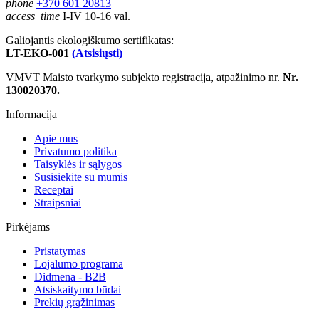
phone
+370 601 20813
access_time
I-IV 10-16 val.
Galiojantis ekologiškumo sertifikatas:
LT-EKO-001
(Atsisiųsti)
VMVT Maisto tvarkymo subjekto registracija, atpažinimo nr.
Nr.
130020370.
Informacija
Apie mus
Privatumo politika
Taisyklės ir sąlygos
Susisiekite su mumis
Receptai
Straipsniai
Pirkėjams
Pristatymas
Lojalumo programa
Didmena - B2B
Atsiskaitymo būdai
Prekių grąžinimas