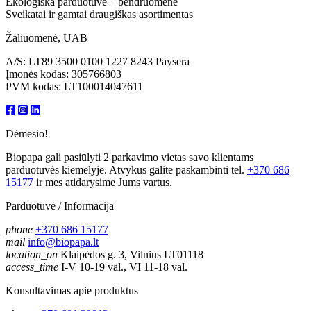
Ekologiška parduotuvė – bendruomenė
Sveikatai ir gamtai draugiškas asortimentas
Žaliuomenė, UAB
A/S: LT89 3500 0100 1227 8243 Paysera
Įmonės kodas: 305766803
PVM kodas: LT100014047611
Dėmesio!
Biopapa gali pasiūlyti 2 parkavimo vietas savo klientams
parduotuvės kiemelyje. Atvykus galite paskambinti tel.
+370 686
15177
ir mes atidarysime Jums vartus.
Parduotuvė / Informacija
phone
+370 686 15177
mail
info@biopapa.lt
location_on
Klaipėdos g. 3, Vilnius LT01118
access_time
I-V 10-19 val., VI 11-18 val.
Konsultavimas apie produktus