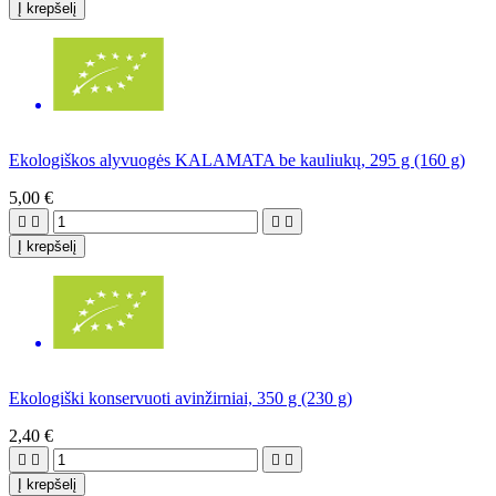
Į krepšelį
Ekologiškos alyvuogės KALAMATA be kauliukų, 295 g (160 g)
5,00 €




Į krepšelį
Ekologiški konservuoti avinžirniai, 350 g (230 g)
2,40 €




Į krepšelį