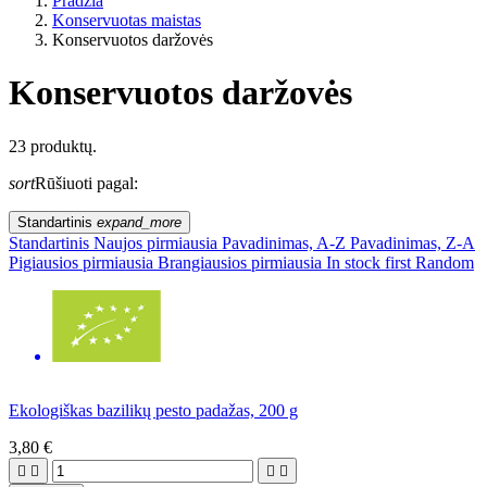
Pradžia
Konservuotas maistas
Konservuotos daržovės
Konservuotos daržovės
Gyvenimo būdas
23 produktų.
sort
Rūšiuoti pagal:
ES žemės ūkis?
Standartinis
expand_more
Kaina
Standartinis
Naujos pirmiausia
Pavadinimas, A-Z
Pavadinimas, Z-A
Pigiausios pirmiausia
Brangiausios pirmiausia
In stock first
Random
Ekologiškas bazilikų pesto padažas, 200 g
3,80 €



