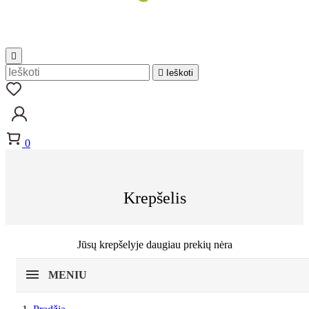


Ieškoti
0
Krepšelis
Jūsų krepšelyje daugiau prekių nėra
MENIU