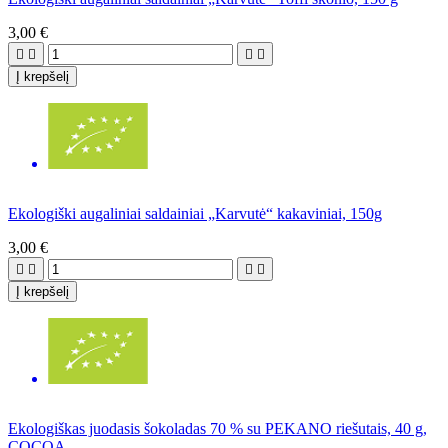
3,00 €




Į krepšelį
Ekologiški augaliniai saldainiai „Karvutė“ kakaviniai, 150g
3,00 €




Į krepšelį
Ekologiškas juodasis šokoladas 70 % su PEKANO riešutais, 40 g,
COCOA