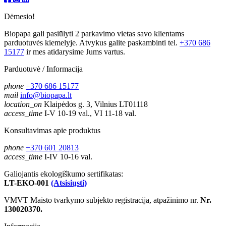
Dėmesio!
Biopapa gali pasiūlyti 2 parkavimo vietas savo klientams
parduotuvės kiemelyje. Atvykus galite paskambinti tel.
+370 686
15177
ir mes atidarysime Jums vartus.
Parduotuvė / Informacija
phone
+370 686 15177
mail
info@biopapa.lt
location_on
Klaipėdos g. 3, Vilnius LT01118
access_time
I-V 10-19 val., VI 11-18 val.
Konsultavimas apie produktus
phone
+370 601 20813
access_time
I-IV 10-16 val.
Galiojantis ekologiškumo sertifikatas:
LT-EKO-001
(Atsisiųsti)
VMVT Maisto tvarkymo subjekto registracija, atpažinimo nr.
Nr.
130020370.