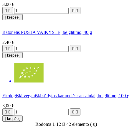
3,00 €




Į krepšelį
Batonėlis PŪSTA VAIKYSTĖ, be glitimo, 40 g
2,40 €




Į krepšelį
Ekologiški veganiški sūdytos karamelės sausainiai, be glitimo, 100 g
3,00 €




Į krepšelį
Rodoma 1-12 iš 42 elemento (-ų)