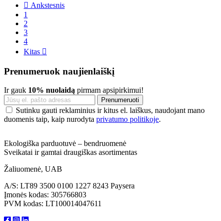

Ankstesnis
1
2
3
4
Kitas

Prenumeruok naujienlaiškį
Ir gauk
10% nuolaidą
pirmam apsipirkimui!
Sutinku gauti reklaminius ir kitus el. laiškus, naudojant mano
duomenis taip, kaip nurodyta
privatumo politikoje
.
Ekologiška parduotuvė – bendruomenė
Sveikatai ir gamtai draugiškas asortimentas
Žaliuomenė, UAB
A/S: LT89 3500 0100 1227 8243 Paysera
Įmonės kodas: 305766803
PVM kodas: LT100014047611