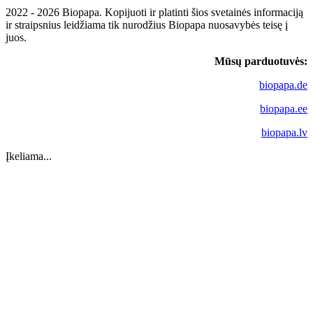
2022 - 2026 Biopapa. Kopijuoti ir platinti šios svetainės informaciją
ir straipsnius leidžiama tik nurodžius Biopapa nuosavybės teisę į
juos.
Mūsų parduotuvės:
biopapa.de
biopapa.ee
biopapa.lv
Įkeliama...