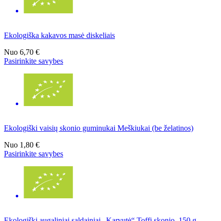
Ekologiška kakavos masė diskeliais
Nuo
6,70 €
Pasirinkite savybes
Ekologiški vaisių skonio guminukai Meškiukai (be želatinos)
Nuo
1,80 €
Pasirinkite savybes
Ekologiški augaliniai saldainiai „Karvutė“ Toffi skonio, 150 g