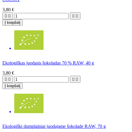
3,80 €




Į krepšelį
Ekologiškas juodasis šokoladas 70 % RAW, 40 g
3,80 €




Į krepšelį
Ekologiški dumplainiai juodajame šokolade RAW, 70 g