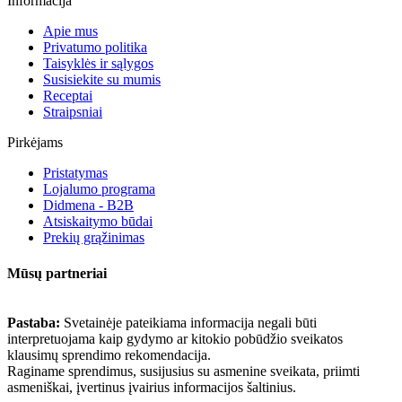
Informacija
Apie mus
Privatumo politika
Taisyklės ir sąlygos
Susisiekite su mumis
Receptai
Straipsniai
Pirkėjams
Pristatymas
Lojalumo programa
Didmena - B2B
Atsiskaitymo būdai
Prekių grąžinimas
Mūsų partneriai
Pastaba:
Svetainėje pateikiama informacija negali būti
interpretuojama kaip gydymo ar kitokio pobūdžio sveikatos
klausimų sprendimo rekomendacija.
Raginame sprendimus, susijusius su asmenine sveikata, priimti
asmeniškai, įvertinus įvairius informacijos šaltinius.