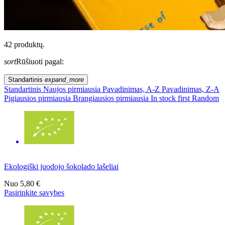
42 produktų.
sort
Rūšiuoti pagal:
Standartinis
expand_more
Standartinis
Naujos pirmiausia
Pavadinimas, A-Z
Pavadinimas, Z-A
Pigiausios pirmiausia
Brangiausios pirmiausia
In stock first
Random
Ekologiški juodojo šokolado lašeliai
Nuo
5,80 €
Pasirinkite savybes