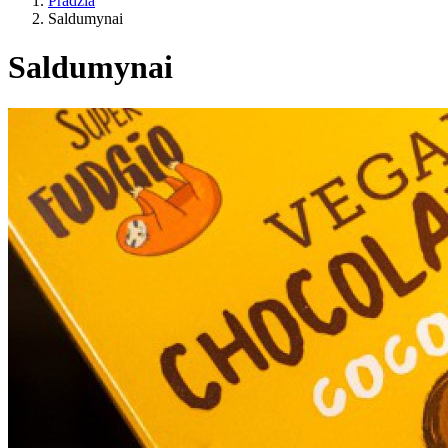
Pradžia
Saldumynai
Saldumynai
Gyvenimo būdas
ES žemės ūkis?
Kaina