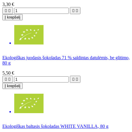
3,30 €




Į krepšelį
Ekologiškas juodasis šokoladas 71 % saldintas datulėmis, be glitimo,
80 g
5,50 €




Į krepšelį
Ekologiškas baltasis šokoladas WHITE VANILLA, 80 g