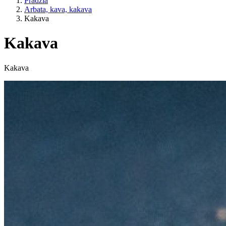
Pradžia
Arbata, kava, kakava
Kakava
Kakava
Gyvenimo būdas
Kakava
ES žemės ūkis?
Kaina