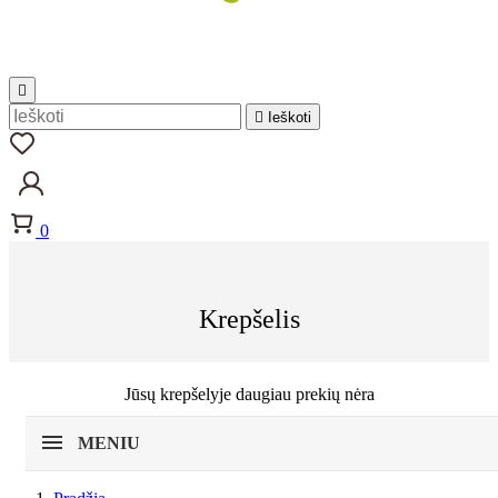


Ieškoti
0
Krepšelis
Jūsų krepšelyje daugiau prekių nėra
MENIU