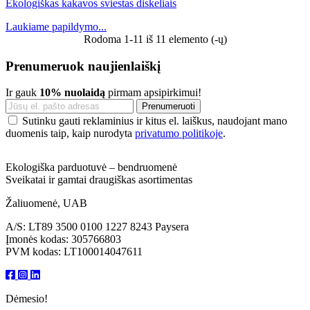
Ekologiškas kakavos sviestas diskeliais
Laukiame papildymo...
Rodoma 1-11 iš 11 elemento (-ų)
Prenumeruok naujienlaiškį
Ir gauk
10% nuolaidą
pirmam apsipirkimui!
Sutinku gauti reklaminius ir kitus el. laiškus, naudojant mano
duomenis taip, kaip nurodyta
privatumo politikoje
.
Ekologiška parduotuvė – bendruomenė
Sveikatai ir gamtai draugiškas asortimentas
Žaliuomenė, UAB
A/S: LT89 3500 0100 1227 8243 Paysera
Įmonės kodas: 305766803
PVM kodas: LT100014047611
Dėmesio!