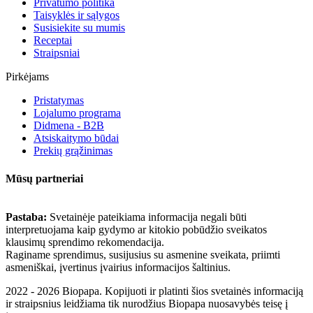
Privatumo politika
Taisyklės ir sąlygos
Susisiekite su mumis
Receptai
Straipsniai
Pirkėjams
Pristatymas
Lojalumo programa
Didmena - B2B
Atsiskaitymo būdai
Prekių grąžinimas
Mūsų partneriai
Pastaba:
Svetainėje pateikiama informacija negali būti
interpretuojama kaip gydymo ar kitokio pobūdžio sveikatos
klausimų sprendimo rekomendacija.
Raginame sprendimus, susijusius su asmenine sveikata, priimti
asmeniškai, įvertinus įvairius informacijos šaltinius.
2022 - 2026 Biopapa. Kopijuoti ir platinti šios svetainės informaciją
ir straipsnius leidžiama tik nurodžius Biopapa nuosavybės teisę į