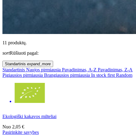
11 produktų.
sort
Rūšiuoti pagal:
Standartinis
expand_more
Standartinis
Naujos pirmiausia
Pavadinimas, A-Z
Pavadinimas, Z-A
Pigiausios pirmiausia
Brangiausios pirmiausia
In stock first
Random
Ekologiški kakavos milteliai
Nuo
2,05 €
Pasirinkite savybes