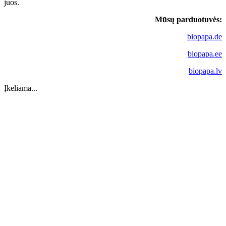
juos.
Mūsų parduotuvės:
biopapa.de
biopapa.ee
biopapa.lv
Įkeliama...