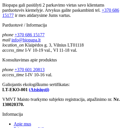
Biopapa gali pasiūlyti 2 parkavimo vietas savo klientams
parduotuvės kiemelyje. Atvykus galite paskambinti tel.
+370 686
15177
ir mes atidarysime Jums vartus.
Parduotuvė / Informacija
phone
+370 686 15177
mail
info@biopapa.lt
location_on
Klaipėdos g. 3, Vilnius LT01118
access_time
I-V 10-19 val., VI 11-18 val.
Konsultavimas apie produktus
phone
+370 601 20813
access_time
I-IV 10-16 val.
Galiojantis ekologiškumo sertifikatas:
LT-EKO-001
(Atsisiųsti)
VMVT Maisto tvarkymo subjekto registracija, atpažinimo nr.
Nr.
130020370.
Informacija
Apie mus