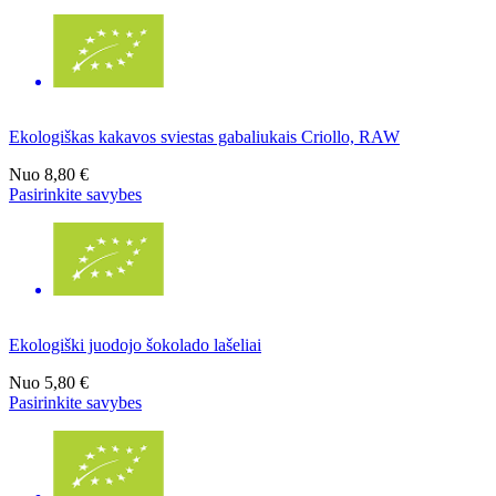
Ekologiškas kakavos sviestas gabaliukais Criollo, RAW
Nuo
8,80 €
Pasirinkite savybes
Ekologiški juodojo šokolado lašeliai
Nuo
5,80 €
Pasirinkite savybes