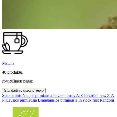
Matcha
40 produktų.
sort
Rūšiuoti pagal:
Standartinis
expand_more
Standartinis
Naujos pirmiausia
Pavadinimas, A-Z
Pavadinimas, Z-A
Pigiausios pirmiausia
Brangiausios pirmiausia
In stock first
Random