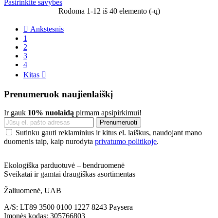
Pasirinkite savybes
Rodoma 1-12 iš 40 elemento (-ų)

Ankstesnis
1
2
3
4
Kitas

Prenumeruok naujienlaiškį
Ir gauk
10% nuolaidą
pirmam apsipirkimui!
Sutinku gauti reklaminius ir kitus el. laiškus, naudojant mano
duomenis taip, kaip nurodyta
privatumo politikoje
.
Ekologiška parduotuvė – bendruomenė
Sveikatai ir gamtai draugiškas asortimentas
Žaliuomenė, UAB
A/S: LT89 3500 0100 1227 8243 Paysera
Įmonės kodas: 305766803