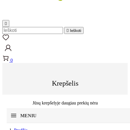


Ieškoti
0
Krepšelis
Jūsų krepšelyje daugiau prekių nėra
MENIU