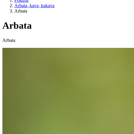
Pradžia
Arbata, kava, kakava
Arbata
Arbata
Kategorijos
Arbata
Gyvenimo būdas
ES žemės ūkis?
Kaina