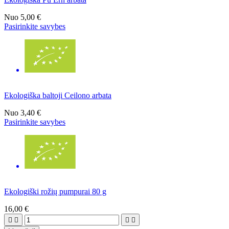
Nuo
5,00 €
Pasirinkite savybes
Ekologiška baltoji Ceilono arbata
Nuo
3,40 €
Pasirinkite savybes
Ekologiški rožių pumpurai 80 g
16,00 €



