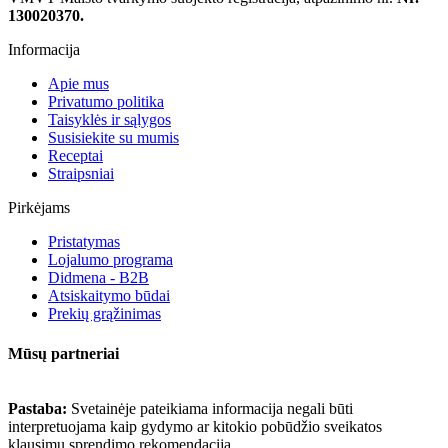
130020370.
Informacija
Apie mus
Privatumo politika
Taisyklės ir sąlygos
Susisiekite su mumis
Receptai
Straipsniai
Pirkėjams
Pristatymas
Lojalumo programa
Didmena - B2B
Atsiskaitymo būdai
Prekių grąžinimas
Mūsų partneriai
Pastaba:
Svetainėje pateikiama informacija negali būti
interpretuojama kaip gydymo ar kitokio pobūdžio sveikatos
klausimų sprendimo rekomendacija.