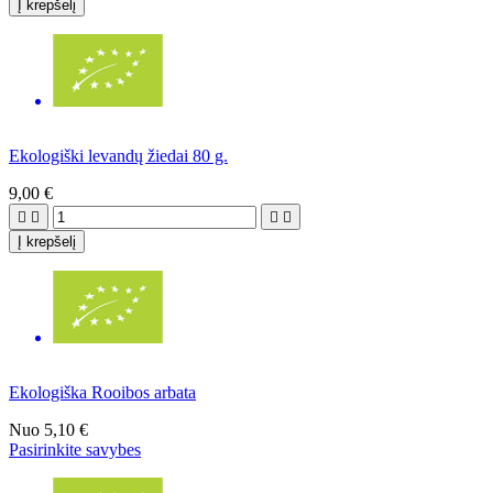
Į krepšelį
Ekologiški levandų žiedai 80 g.
9,00 €




Į krepšelį
Ekologiška Rooibos arbata
Nuo
5,10 €
Pasirinkite savybes