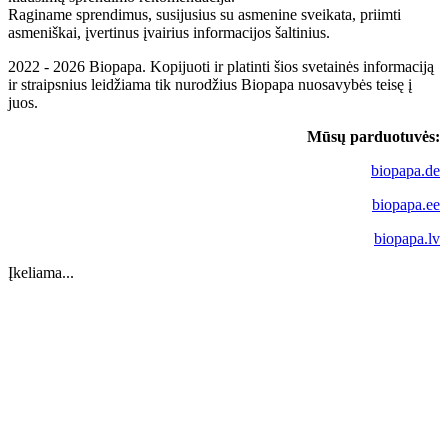
Raginame sprendimus, susijusius su asmenine sveikata, priimti
asmeniškai, įvertinus įvairius informacijos šaltinius.
2022 - 2026 Biopapa. Kopijuoti ir platinti šios svetainės informaciją
ir straipsnius leidžiama tik nurodžius Biopapa nuosavybės teisę į
juos.
Mūsų parduotuvės:
biopapa.de
biopapa.ee
biopapa.lv
Įkeliama...