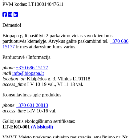
PVM kodas: LT100014047611
Dėmesio!
Biopapa gali pasiūlyti 2 parkavimo vietas savo klientams
parduotuvės kiemelyje. Atvykus galite paskambinti tel.
+370 686
15177
ir mes atidarysime Jums vartus.
Parduotuvė / Informacija
phone
+370 686 15177
mail
info@biopapa.lt
location_on
Klaipėdos g. 3, Vilnius LT01118
access_time
I-V 10-19 val., VI 11-18 val.
Konsultavimas apie produktus
phone
+370 601 20813
access_time
I-IV 10-16 val.
Galiojantis ekologiškumo sertifikatas:
LT-EKO-001
(Atsisiųsti)
VMVT Maisto tvarkymo subjekto registracija, atpažinimo nr.
Nr.