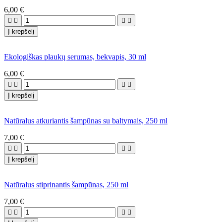
6,00 €




Į krepšelį
Ekologiškas plaukų serumas, bekvapis, 30 ml
6,00 €




Į krepšelį
Natūralus atkuriantis šampūnas su baltymais, 250 ml
7,00 €




Į krepšelį
Natūralus stiprinantis šampūnas, 250 ml
7,00 €



