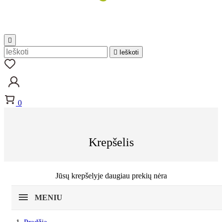


Ieškoti
0
Krepšelis
Jūsų krepšelyje daugiau prekių nėra
MENIU