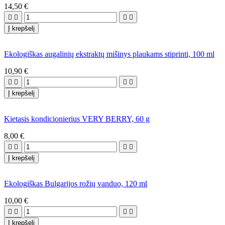
14,50 €




Į krepšelį
Ekologiškas augalinių ekstraktų mišinys plaukams stiprinti, 100 ml
10,90 €




Į krepšelį
Kietasis kondicionierius VERY BERRY, 60 g
8,00 €




Į krepšelį
Ekologiškas Bulgarijos rožių vanduo, 120 ml
10,00 €




Į krepšelį