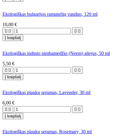
Ekologiškas bulgarijos ramunėlių vanduo, 120 ml
10,00 €




Į krepšelį
Ekologiškas indinio nimbamedžio (Neem) aliejus, 50 ml
5,50 €




Į krepšelį
Ekologiškas plaukų serumas, Lavender, 30 ml
6,00 €




Į krepšelį
Ekologiškas plaukų serumas, Rosemary, 30 ml