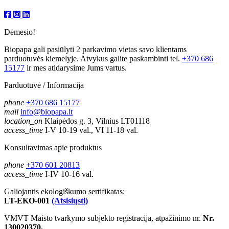
Dėmesio!
Biopapa gali pasiūlyti 2 parkavimo vietas savo klientams
parduotuvės kiemelyje. Atvykus galite paskambinti tel.
+370 686
15177
ir mes atidarysime Jums vartus.
Parduotuvė / Informacija
phone
+370 686 15177
mail
info@biopapa.lt
location_on
Klaipėdos g. 3, Vilnius LT01118
access_time
I-V 10-19 val., VI 11-18 val.
Konsultavimas apie produktus
phone
+370 601 20813
access_time
I-IV 10-16 val.
Galiojantis ekologiškumo sertifikatas:
LT-EKO-001
(Atsisiųsti)
VMVT Maisto tvarkymo subjekto registracija, atpažinimo nr.
Nr.
130020370.