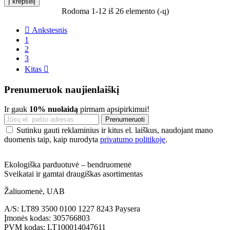
Į krepšelį
Rodoma 1-12 iš 26 elemento (-ų)

Ankstesnis
1
2
3
Kitas

Prenumeruok naujienlaiškį
Ir gauk
10% nuolaidą
pirmam apsipirkimui!
Sutinku gauti reklaminius ir kitus el. laiškus, naudojant mano
duomenis taip, kaip nurodyta
privatumo politikoje
.
Ekologiška parduotuvė – bendruomenė
Sveikatai ir gamtai draugiškas asortimentas
Žaliuomenė, UAB
A/S: LT89 3500 0100 1227 8243 Paysera
Įmonės kodas: 305766803
PVM kodas: LT100014047611