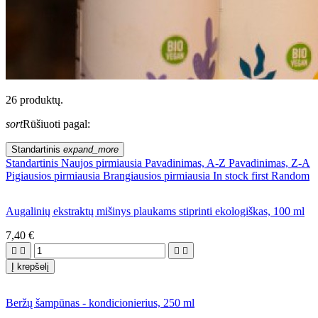
26 produktų.
sort
Rūšiuoti pagal:
Standartinis
expand_more
Standartinis
Naujos pirmiausia
Pavadinimas, A-Z
Pavadinimas, Z-A
Pigiausios pirmiausia
Brangiausios pirmiausia
In stock first
Random
Augalinių ekstraktų mišinys plaukams stiprinti ekologiškas, 100 ml
7,40 €




Į krepšelį
Beržų šampūnas - kondicionierius, 250 ml