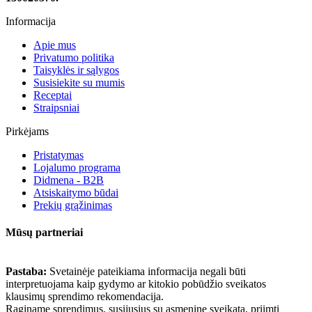
Informacija
Apie mus
Privatumo politika
Taisyklės ir sąlygos
Susisiekite su mumis
Receptai
Straipsniai
Pirkėjams
Pristatymas
Lojalumo programa
Didmena - B2B
Atsiskaitymo būdai
Prekių grąžinimas
Mūsų partneriai
Pastaba:
Svetainėje pateikiama informacija negali būti
interpretuojama kaip gydymo ar kitokio pobūdžio sveikatos
klausimų sprendimo rekomendacija.
Raginame sprendimus, susijusius su asmenine sveikata, priimti