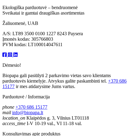
Ekologiška parduotuvė – bendruomenė
Sveikatai ir gamtai draugiškas asortimentas
Žaliuomenė, UAB
A/S: LT89 3500 0100 1227 8243 Paysera
Įmonės kodas: 305766803
PVM kodas: LT100014047611
Dėmesio!
Biopapa gali pasiūlyti 2 parkavimo vietas savo klientams
parduotuvės kiemelyje. Atvykus galite paskambinti tel.
+370 686
15177
ir mes atidarysime Jums vartus.
Parduotuvė / Informacija
phone
+370 686 15177
mail
info@biopapa.lt
location_on
Klaipėdos g. 3, Vilnius LT01118
access_time
I-V 10-19 val., VI 11-18 val.
Konsultavimas apie produktus