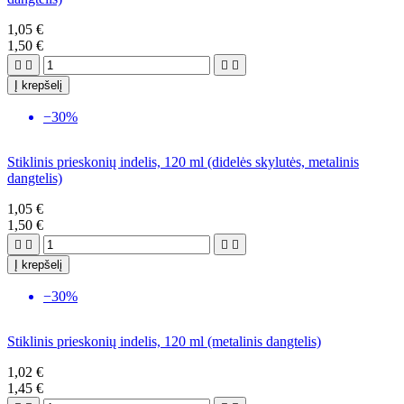
1,05 €
1,50 €




Į krepšelį
−30%
Stiklinis prieskonių indelis, 120 ml (didelės skylutės, metalinis
dangtelis)
1,05 €
1,50 €




Į krepšelį
−30%
Stiklinis prieskonių indelis, 120 ml (metalinis dangtelis)
1,02 €
1,45 €