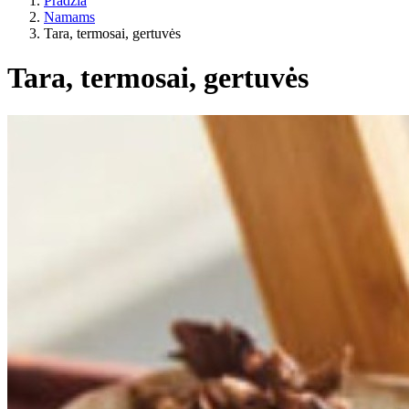
Pradžia
Namams
Tara, termosai, gertuvės
Tara, termosai, gertuvės
ES žemės ūkis?
Kaina