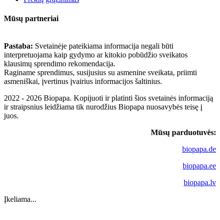
Mūsų partneriai
Pastaba:
Svetainėje pateikiama informacija negali būti
interpretuojama kaip gydymo ar kitokio pobūdžio sveikatos
klausimų sprendimo rekomendacija.
Raginame sprendimus, susijusius su asmenine sveikata, priimti
asmeniškai, įvertinus įvairius informacijos šaltinius.
2022 - 2026 Biopapa. Kopijuoti ir platinti šios svetainės informaciją
ir straipsnius leidžiama tik nurodžius Biopapa nuosavybės teisę į
juos.
Mūsų parduotuvės:
biopapa.de
biopapa.ee
biopapa.lv
Įkeliama...