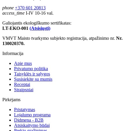
phone
+370 601 20813
access_time
I-IV 10-16 val.
Galiojantis ekologiškumo sertifikatas:
LT-EKO-001
(Atsisiųsti)
VMVT Maisto tvarkymo subjekto registracija, atpažinimo nr.
Nr.
130020370.
Informacija
Apie mus
Privatumo politika
Taisyklės ir sąlygos
Susisiekite su mumis
Receptai
Straipsniai
Pirkėjams
Pristatymas
Lojalumo programa
Didmena - B2B
Atsiskaitymo būdai
Prekių grąžinimas