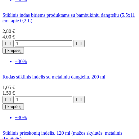
Stiklinis indas biriems produktams su bambukiniu dangteliu (5,5x11
cm, apie 0,2 L)
2,80 €
4,00 €




Į krepšelį
−30%
Rudas stiklinis indelis su metaliniu dangteliu, 200 ml
1,05 €
1,50 €




Į krepšelį
−30%
Stiklinis prieskonių indelis, 120 ml (mažos skylutės, metalinis
dangtelis)