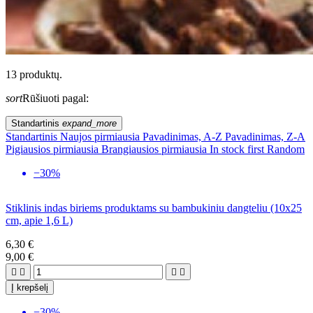
13 produktų.
sort
Rūšiuoti pagal:
Standartinis
expand_more
Standartinis
Naujos pirmiausia
Pavadinimas, A-Z
Pavadinimas, Z-A
Pigiausios pirmiausia
Brangiausios pirmiausia
In stock first
Random
−30%
Stiklinis indas biriems produktams su bambukiniu dangteliu (10x25
cm, apie 1,6 L)
6,30 €
9,00 €




Į krepšelį
−30%