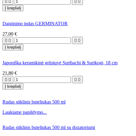




Į krepšelį
Daiginimo indas GERMINATOR
27,00 €




Į krepšelį
Japoniška keramikinė grūstuvė Suribachi & Surikogi, 18 cm
21,80 €




Į krepšelį
Rudas stiklinis buteliukas 500 ml
Laukiame papildymo...
Rudas stiklinis buteliukas 500 ml su dozatoriumi