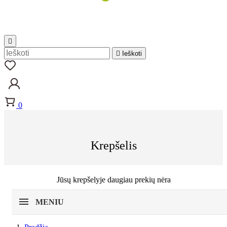


Ieškoti
0
Krepšelis
Jūsų krepšelyje daugiau prekių nėra
MENIU