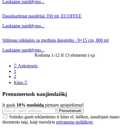
Laukiame papildymo...
Daugkartiniai puodeliai 350 ml, ECOFFEE
Laukiame papildymo...
Stilingas stiklainis su mediniu dangteliu - 9×15 cm, 800 ml
Laukiame papildymo...
Rodoma 1-12 iš 13 elemento (-ų)

Ankstesnis
1
2
Kitas

Prenumeruok naujienlaiškį
Ir gauk
10% nuolaidą
pirmam apsipirkimui!
Sutinku gauti reklaminius ir kitus el. laiškus, naudojant mano
duomenis taip, kaip nurodyta
privatumo politikoje
.