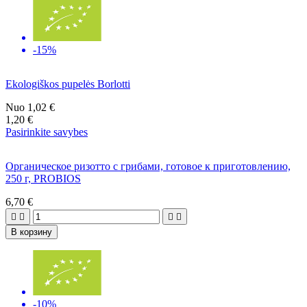
-15%
Ekologiškos pupelės Borlotti
Nuo
1,02 €
1,20 €
Pasirinkite savybes
Органическое ризотто с грибами, готовое к приготовлению,
250 г, PROBIOS
6,70 €




В корзину
-10%