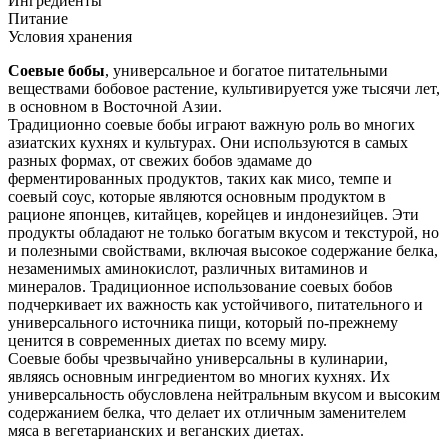
Ингредиенты
Питание
Условия хранения
Соевые бобы
, универсальное и богатое питательными
веществами бобовое растение, культивируется уже тысячи лет,
в основном в Восточной Азии.
Традиционно соевые бобы играют важную роль во многих
азиатских кухнях и культурах. Они используются в самых
разных формах, от свежих бобов эдамаме до
ферментированных продуктов, таких как мисо, темпе и
соевый соус, которые являются основным продуктом в
рационе японцев, китайцев, корейцев и индонезийцев. Эти
продукты обладают не только богатым вкусом и текстурой, но
и полезными свойствами, включая высокое содержание белка,
незаменимых аминокислот, различных витаминов и
минералов. Традиционное использование соевых бобов
подчеркивает их важность как устойчивого, питательного и
универсального источника пищи, который по-прежнему
ценится в современных диетах по всему миру.
Соевые бобы чрезвычайно универсальны в кулинарии,
являясь основным ингредиентом во многих кухнях. Их
универсальность обусловлена нейтральным вкусом и высоким
содержанием белка, что делает их отличным заменителем
мяса в вегетарианских и веганских диетах.