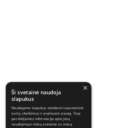
×
Ši svetainė naudoja
slapukus
Naudojame slapukus siekdami suasmeninti
turinį, skelbimus ir analizuoti srautą. Taip
pat dalijamės informacija apie jūsų
naudojimąsi mūsų svetaine su mūsų