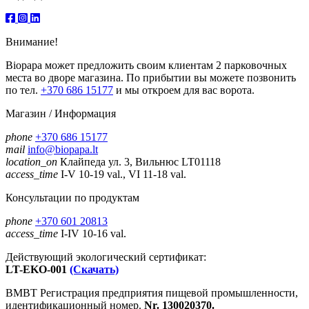
Внимание!
Biopapa может предложить своим клиентам 2 парковочных
места во дворе магазина. По прибытии вы можете позвонить
по тел.
+370 686 15177
и мы откроем для вас ворота.
Магазин / Информация
phone
+370 686 15177
mail
info@biopapa.lt
location_on
Клайпеда ул. 3, Вильнюс LT01118
access_time
I-V 10-19 val., VI 11-18 val.
Консультации по продуктам
phone
+370 601 20813
access_time
I-IV 10-16 val.
Действующий экологический сертификат:
LT-EKO-001
(Скачать)
ВМВТ Регистрация предприятия пищевой промышленности,
идентификационный номер.
Nr. 130020370.