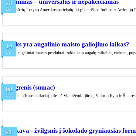
Kuminas – universalus ir nepakeičiamas
28
JAN
Nuo aštrių Lotynų Amerikos patiekalų iki pikantiškos Indijos ir Artimųjų R
Koks yra augalinio maisto galiojimo laikas?
14
JAN
Sausi augaliniai maisto produktai, tokie kaip augalų milteliai, riešutai, pupel
Žagrenis (sumac)
08
JAN
Žagrenis (Rhus coriaria) kilęs iš Viduržemio jūros, Vidurio Rytų ir Šiaurės
Kakava - žvilgsnis į šokolado gryniausias for
21