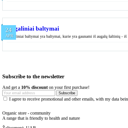
Augaliniai baltymai
24
APR
Augaliniai baltymai yra baltymai, kurie yra gaunami iš augalų šaltinių - iš l
Subscribe to the newsletter
And get a
10% discount
on your first purchase!
I agree to receive promotional and other emails, with my data being
Organic store - community
A range that is friendly to health and nature
Žaliuomenė, UAB