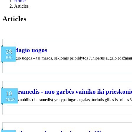
Home
Articles
Articles
Kadagio uogos
28
JUL
Kadagio uogos – tai mažos, sėklomis pripildytos Juniperus augalo (dažniaus
Lauramedis - nuo garbės vainiko iki prieskoni
10
MAR
Laurus nobilis (lauramedis) yra ypatingas augalas, turintis gilias istorines 