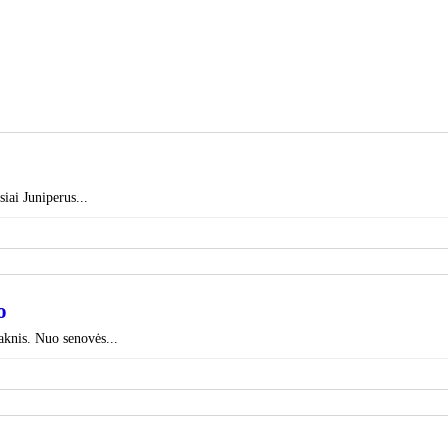
iai Juniperus...
o
šaknis. Nuo senovės...