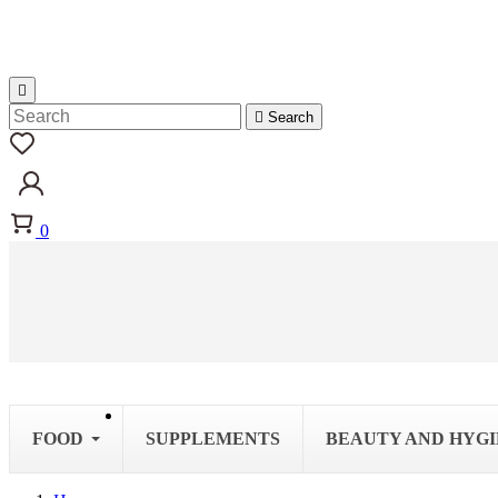


Search
0
FOOD
SUPPLEMENTS
BEAUTY AND HYG