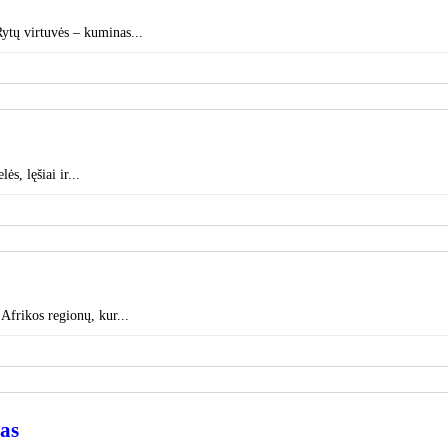
ytų virtuvės – kuminas...
ės, lęšiai ir...
 Afrikos regionų, kur...
mas