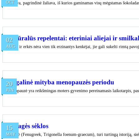
OCT
Kakava, pagrindinė žaliava, iš kurios gaminamas visų mėgstamas šokoladas, 
Natūralūs repelentai: eteriniai aliejai ir smilk
02
AUG
Uodai ir erkės nėra vien tik erzinantys kenkėjai, jie gali sukelti rimtą pavoj
Augalinė mityba menopauzės periodu
20
JUN
Menopauzė yra reikšmingas moters gyvenimo pereinamasis laikotarpis, pasi
Ožragės sėklos
15
MAY
Ožragė (Fenugreek, Trigonella foenum-graecum), turi turtingą istoriją, siek