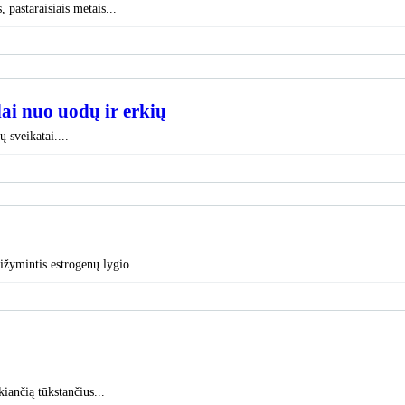
pastaraisiais metais...
alai nuo uodų ir erkių
ų sveikatai....
žymintis estrogenų lygio...
iančią tūkstančius...