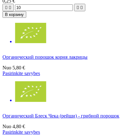
0,25 €




В корзину
Органический порошок корня лакрицы
Nuo
5,80 €
Pasirinkite savybes
Органический Блеск Чека (рейши) - грибной порошок
Nuo
4,80 €
Pasirinkite savybes