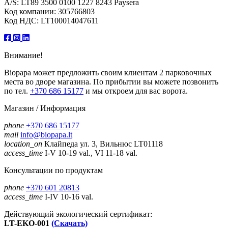
A/S: LT89 3500 0100 1227 8243 Paysera
Код компании: 305766803
Код НДС: LT100014047611
Внимание!
Biopapa может предложить своим клиентам 2 парковочных
места во дворе магазина. По прибытии вы можете позвонить
по тел.
+370 686 15177
и мы откроем для вас ворота.
Магазин / Информация
phone
+370 686 15177
mail
info@biopapa.lt
location_on
Клайпеда ул. 3, Вильнюс LT01118
access_time
I-V 10-19 val., VI 11-18 val.
Консультации по продуктам
phone
+370 601 20813
access_time
I-IV 10-16 val.
Действующий экологический сертификат:
LT-EKO-001
(Скачать)