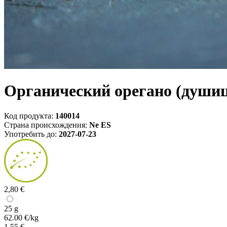
Органический орегано (душиц
Код продукта:
140014
Страна происхождения:
Ne ES
Употребить до:
2027-07-23
2,80 €
25 g
62.00 €/kg
1,55 €