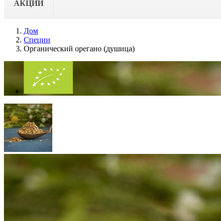
АКЦИИ
Дом
Cпеции
Органический орегано (душица)