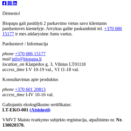
Dėmesio!
Biopapa gali pasiūlyti 2 parkavimo vietas savo klientams
parduotuvės kiemelyje. Atvykus galite paskambinti tel.
+370 686
15177
ir mes atidarysime Jums vartus.
Parduotuvė / Informacija
phone
+370 686 15177
mail
info@biopapa.lt
location_on
Klaipėdos g. 3, Vilnius LT01118
access_time
I-V 10-19 val., VI 11-18 val.
Konsultavimas apie produktus
phone
+370 601 20813
access_time
I-IV 10-16 val.
Galiojantis ekologiškumo sertifikatas:
LT-EKO-001
(Atsisiųsti)
VMVT Maisto tvarkymo subjekto registracija, atpažinimo nr.
Nr.
130020370.