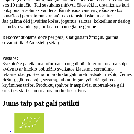
vos 10 minučių. Tad suvalgius mirkytų čijos sėklų, organizmas kurį
laiką bus prisotintas vandens. Išmirkusios vandenyje šios sėklos
panašios į permatomus drebučius su tamsiu taškeliu centre.
Jas galima dėti į ivairias košes, jogurtus, salotas, kokteilius ar tiesiog
išmirkyti vandenyje, ar kitame pamėgtame gėrime.
Rekomenduojama dozė per parą, suaugusiam žmogui, galima
suvartoti iki 3 šaukštelių sėklų.
Pastaba:
Svetainėje pateikiama informacija negali būti interpretuojama kaip
gydymo ar kitokio pobūdžio sveikatos klausimų sprendimo
rekomendacija. Sveriami produktai gali turėti pėdsakų riešutų, žemės
riešutų, glitimo, sojų, sezamų, lubinų ir garstyčių dėl galimos
kryžminės taršos. Produktų spalvos ir atspalviai nuotraukose gali
šiek tiek skirtis nuo realios produkto spalvos.
Jums taip pat gali patikti