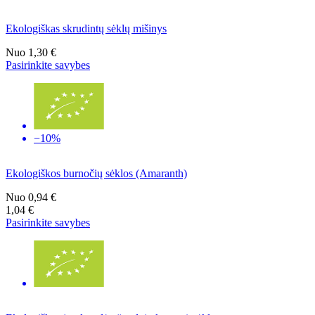
Ekologiškas skrudintų sėklų mišinys
Nuo
1,30 €
Pasirinkite savybes
−10%
Ekologiškos burnočių sėklos (Amaranth)
Nuo
0,94 €
1,04 €
Pasirinkite savybes