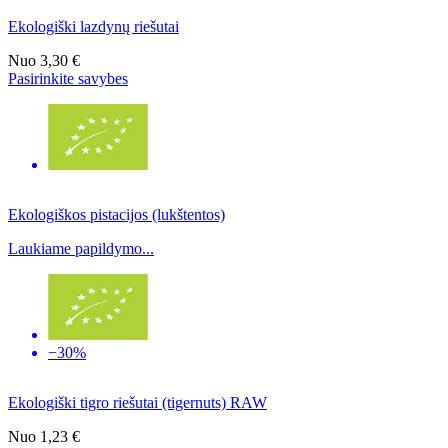
Ekologiški lazdynų riešutai
Nuo
3,30 €
Pasirinkite savybes
Ekologiškos pistacijos (lukštentos)
Laukiame papildymo...
−30%
Ekologiški tigro riešutai (tigernuts) RAW
Nuo
1,23 €