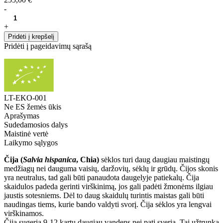
-
+
Pridėti į krepšelį
Pridėti į pageidavimų sąrašą
LT-EKO-001
Ne ES žemės ūkis
Aprašymas
Sudedamosios dalys
Maistinė vertė
Laikymo sąlygos
Čija (
Salvia hispanica
, Chia)
sėklos turi daug daugiau maistingų
medžiagų nei dauguma vaisių, daržovių, sėklų ir grūdų. Čijos skonis
yra neutralus, tad gali būti panaudota daugelyje patiekalų. Čija
skaidulos padeda gerinti virškinimą, jos gali padėti žmonėms ilgiau
jaustis sotesniems. Dėl to daug skaidulų turintis maistas gali būti
naudingas tiems, kurie bando valdyti svorį. Čija sėklos yra lengvai
virškinamos.
Čija sugeria 9-12 kartų daugiau vandens nei pati sveria. Tai užtrunka