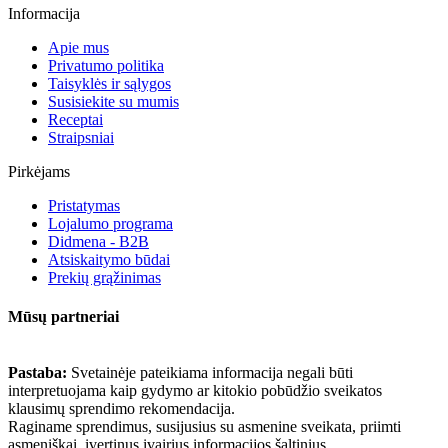
Informacija
Apie mus
Privatumo politika
Taisyklės ir sąlygos
Susisiekite su mumis
Receptai
Straipsniai
Pirkėjams
Pristatymas
Lojalumo programa
Didmena - B2B
Atsiskaitymo būdai
Prekių grąžinimas
Mūsų partneriai
Pastaba:
Svetainėje pateikiama informacija negali būti
interpretuojama kaip gydymo ar kitokio pobūdžio sveikatos
klausimų sprendimo rekomendacija.
Raginame sprendimus, susijusius su asmenine sveikata, priimti
asmeniškai, įvertinus įvairius informacijos šaltinius.