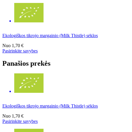
Ekologiškos tikrojo margainio (Milk Thistle) sėklos
Nuo
1,70 €
Pasirinkite savybes
Panašios prekės
Ekologiškos tikrojo margainio (Milk Thistle) sėklos
Nuo
1,70 €
Pasirinkite savybes