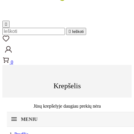


Ieškoti
0
Krepšelis
Jūsų krepšelyje daugiau prekių nėra
MENIU