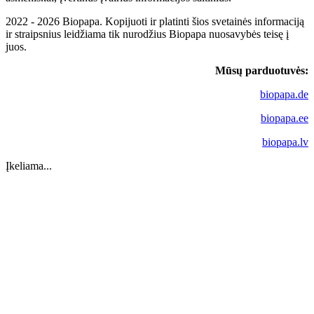
2022 - 2026 Biopapa. Kopijuoti ir platinti šios svetainės informaciją
ir straipsnius leidžiama tik nurodžius Biopapa nuosavybės teisę į
juos.
Mūsų parduotuvės:
biopapa.de
biopapa.ee
biopapa.lv
Įkeliama...