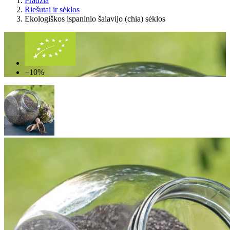
Pradžia
Riešutai ir sėklos
Ekologiškos ispaninio šalavijo (chia) sėklos
−10%