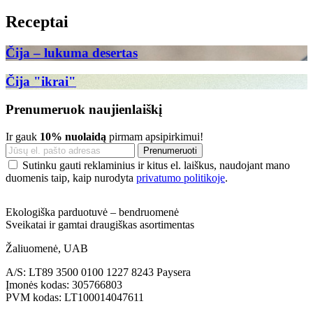
Receptai
Čija – lukuma desertas
Čija "ikrai"
Prenumeruok naujienlaiškį
Ir gauk
10% nuolaidą
pirmam apsipirkimui!
Sutinku gauti reklaminius ir kitus el. laiškus, naudojant mano
duomenis taip, kaip nurodyta
privatumo politikoje
.
Ekologiška parduotuvė – bendruomenė
Sveikatai ir gamtai draugiškas asortimentas
Žaliuomenė, UAB
A/S: LT89 3500 0100 1227 8243 Paysera
Įmonės kodas: 305766803
PVM kodas: LT100014047611