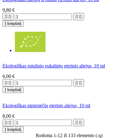
9,80 €




Į krepšelį
Ekologiškas rutulinių eukaliptų eterinis aliejus, 10 ml
6,00 €




Į krepšelį
Ekologiškas pipirmėčių eterinis aliejus, 10 ml
8,00 €




Į krepšelį
Rodoma 1-12 iš 133 elemento (-ų)