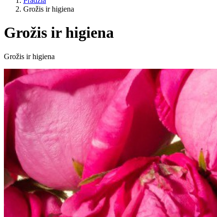
Pradžia
Grožis ir higiena
Grožis ir higiena
Kategorijos
Grožis ir higiena
Gyvenimo būdas
ES žemės ūkis?
Kaina