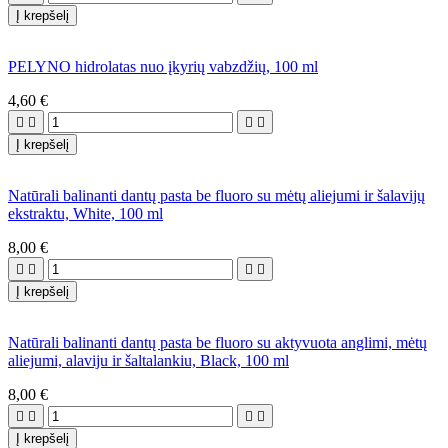
Į krepšelį
PELYNO hidrolatas nuo įkyrių vabzdžių, 100 ml
4,60 €




Į krepšelį
Natūrali balinanti dantų pasta be fluoro su mėtų aliejumi ir šalavijų
ekstraktu, White, 100 ml
8,00 €




Į krepšelį
Natūrali balinanti dantų pasta be fluoro su aktyvuota anglimi, mėtų
aliejumi, alaviju ir šaltalankiu, Black, 100 ml
8,00 €




Į krepšelį