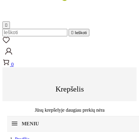


Ieškoti
0
Krepšelis
Jūsų krepšelyje daugiau prekių nėra
MENIU