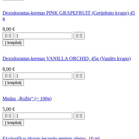
Dezodorantas-kremas PINK GRAPEFRUIT (Greipfruto kvapo) 45
g
8,00 €




Į krepšelį
Dezodorantas-kremas VANILLA ORCHID, 45g (Vanilės kvapo)
8,00 €




Į krepšelį
Muilas „Rožių“ (~ 100g)
5,00 €




Į krepšelį
Ekologiškas tikrųjų levandų eterinis aliejus, 10 ml