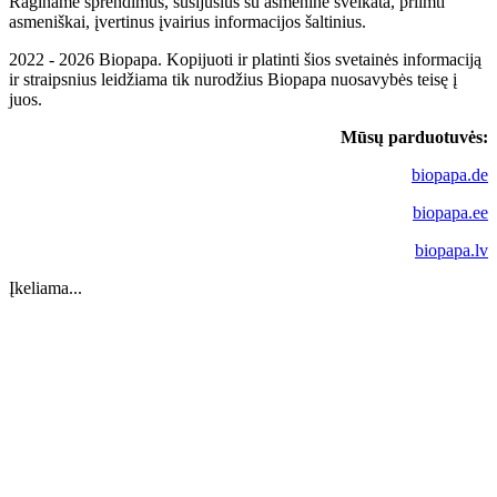
Raginame sprendimus, susijusius su asmenine sveikata, priimti
asmeniškai, įvertinus įvairius informacijos šaltinius.
2022 - 2026 Biopapa. Kopijuoti ir platinti šios svetainės informaciją
ir straipsnius leidžiama tik nurodžius Biopapa nuosavybės teisę į
juos.
Mūsų parduotuvės:
biopapa.de
biopapa.ee
biopapa.lv
Įkeliama...