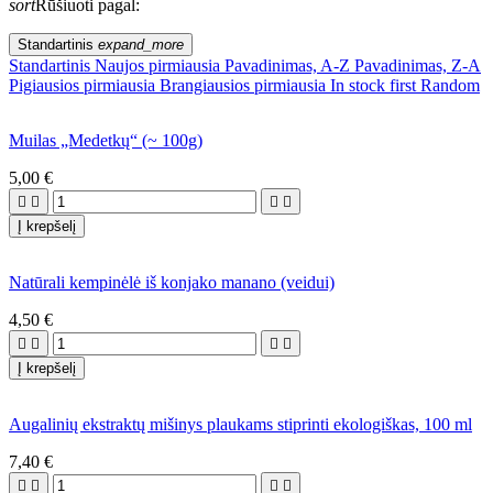
sort
Rūšiuoti pagal:
Standartinis
expand_more
Standartinis
Naujos pirmiausia
Pavadinimas, A-Z
Pavadinimas, Z-A
Pigiausios pirmiausia
Brangiausios pirmiausia
In stock first
Random
Muilas „Medetkų“ (~ 100g)
5,00 €




Į krepšelį
Natūrali kempinėlė iš konjako manano (veidui)
4,50 €




Į krepšelį
Augalinių ekstraktų mišinys plaukams stiprinti ekologiškas, 100 ml
7,40 €



