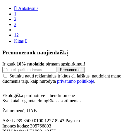

Ankstesnis
1
2
3
…
12
Kitas

Prenumeruok naujienlaiškį
Ir gauk
10% nuolaidą
pirmam apsipirkimui!
Sutinku gauti reklaminius ir kitus el. laiškus, naudojant mano
duomenis taip, kaip nurodyta
privatumo politikoje
.
Ekologiška parduotuvė – bendruomenė
Sveikatai ir gamtai draugiškas asortimentas
Žaliuomenė, UAB
A/S: LT89 3500 0100 1227 8243 Paysera
Įmonės kodas: 305766803