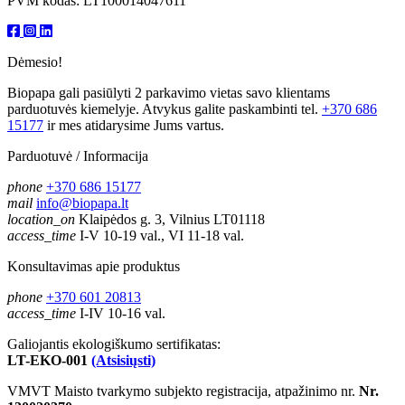
PVM kodas: LT100014047611
Dėmesio!
Biopapa gali pasiūlyti 2 parkavimo vietas savo klientams
parduotuvės kiemelyje. Atvykus galite paskambinti tel.
+370 686
15177
ir mes atidarysime Jums vartus.
Parduotuvė / Informacija
phone
+370 686 15177
mail
info@biopapa.lt
location_on
Klaipėdos g. 3, Vilnius LT01118
access_time
I-V 10-19 val., VI 11-18 val.
Konsultavimas apie produktus
phone
+370 601 20813
access_time
I-IV 10-16 val.
Galiojantis ekologiškumo sertifikatas:
LT-EKO-001
(Atsisiųsti)
VMVT Maisto tvarkymo subjekto registracija, atpažinimo nr.
Nr.