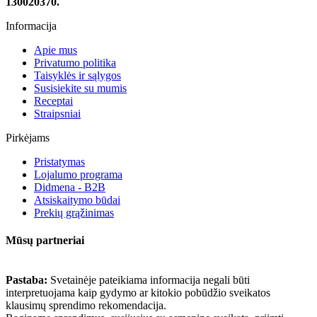
130020370.
Informacija
Apie mus
Privatumo politika
Taisyklės ir sąlygos
Susisiekite su mumis
Receptai
Straipsniai
Pirkėjams
Pristatymas
Lojalumo programa
Didmena - B2B
Atsiskaitymo būdai
Prekių grąžinimas
Mūsų partneriai
Pastaba:
Svetainėje pateikiama informacija negali būti
interpretuojama kaip gydymo ar kitokio pobūdžio sveikatos
klausimų sprendimo rekomendacija.