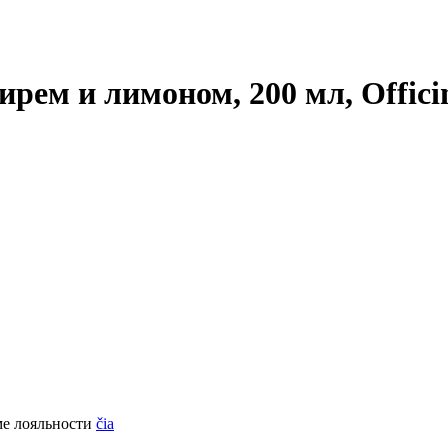
ем и лимоном, 200 мл, Officin
ме лояльности
čia