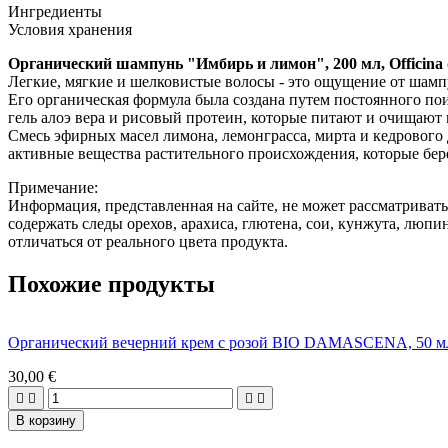
Ингредиенты
Условия хранения
Органический шампунь "Имбирь и лимон", 200 мл, Officina 
Легкие, мягкие и шелковистые волосы - это ощущение от шам
Его органическая формула была создана путем постоянного поис
гель алоэ вера и рисовый протеин, которые питают и очищают 
Смесь эфирных масел лимона, лемонграсса, мирта и кедрового 
активные вещества растительного происхождения, которые бер
Примечание:
Информация, представленная на сайте, не может рассматриват
содержать следы орехов, арахиса, глютена, сои, кунжута, люп
отличаться от реального цвета продукта.
Похожие продукты
Органический вечерний крем с розой BIO DAMASCENA, 50 
30,00 €




В корзину