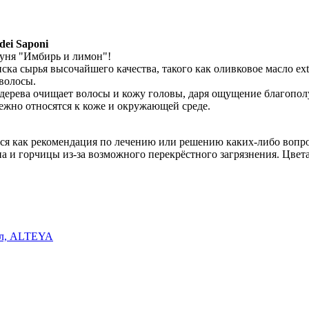
dei Saponi
пуня "Имбирь и лимон"!
ка сырья высочайшего качества, такого как оливковое масло extr
волосы.
дерева очищает волосы и кожу головы, даря ощущение благополу
ежно относятся к коже и окружающей среде.
ься как рекомендация по лечению или решению каких-либо вопро
ина и горчицы из-за возможного перекрёстного загрязнения. Цве
мл, ALTEYA