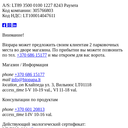
A/S: LT89 3500 0100 1227 8243 Paysera
Код компании: 305766803
Код НДС: LT100014047611
Внимание!
Biopapa может предложить своим клиентам 2 парковочных
места во дворе магазина. По прибытии вы можете позвонить
по тел.
+370 686 15177
и мы откроем для вас ворота.
Магазин / Информация
phone
+370 686 15177
mail
info@biopapa.lt
location_on
Клайпеда ул. 3, Вильнюс LT01118
access_time
I-V 10-19 val., VI 11-18 val.
Консультации по продуктам
phone
+370 601 20813
access_time
I-IV 10-16 val.
Действующий экологический сертификат: