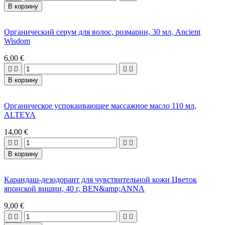
В корзину
Органический серум для волос, розмарин, 30 мл, Ancient
Wisdom
6,00 €




В корзину
Органическое успокаивающее массажное масло 110 мл,
ALTEYA
14,00 €




В корзину
Карандаш-дезодорант для чувствительной кожи Цветок
японской вишни, 40 г, BEN&amp;ANNA
9,00 €



