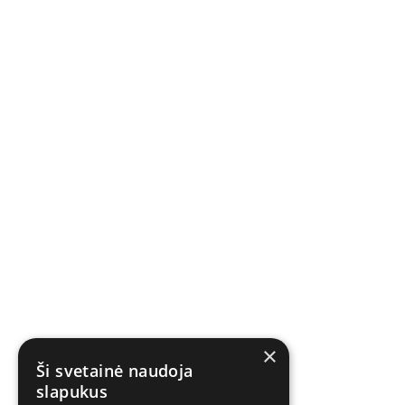
×
Ši svetainė naudoja
slapukus