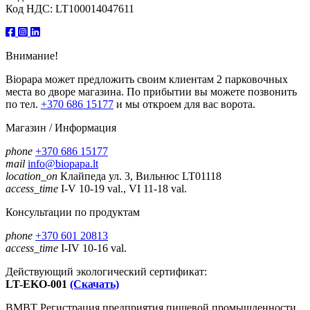
Код НДС: LT100014047611
Внимание!
Biopapa может предложить своим клиентам 2 парковочных
места во дворе магазина. По прибытии вы можете позвонить
по тел.
+370 686 15177
и мы откроем для вас ворота.
Магазин / Информация
phone
+370 686 15177
mail
info@biopapa.lt
location_on
Клайпеда ул. 3, Вильнюс LT01118
access_time
I-V 10-19 val., VI 11-18 val.
Консультации по продуктам
phone
+370 601 20813
access_time
I-IV 10-16 val.
Действующий экологический сертификат:
LT-EKO-001
(Скачать)
ВМВТ Регистрация предприятия пищевой промышленности,