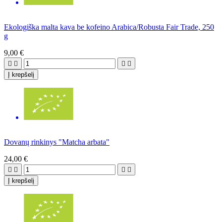
Ekologiška malta kava be kofeino Arabica/Robusta Fair Trade, 250
g
9,00 €




Į krepšelį
Dovanų rinkinys "Matcha arbata"
24,00 €




Į krepšelį