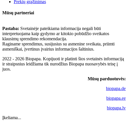
Prekių grąžinimas
Mūsų partneriai
Pastaba:
Svetainėje pateikiama informacija negali būti
interpretuojama kaip gydymo ar kitokio pobūdžio sveikatos
klausimų sprendimo rekomendacija.
Raginame sprendimus, susijusius su asmenine sveikata, priimti
asmeniškai, įvertinus įvairius informacijos šaltinius.
2022 - 2026 Biopapa. Kopijuoti ir platinti šios svetainės informaciją
ir straipsnius leidžiama tik nurodžius Biopapa nuosavybės teisę į
juos.
Mūsų parduotuvės:
biopapa.de
biopapa.ee
biopapa.lv
Įkeliama...