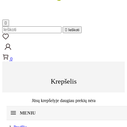


Ieškoti
0
Krepšelis
Jūsų krepšelyje daugiau prekių nėra
MENIU