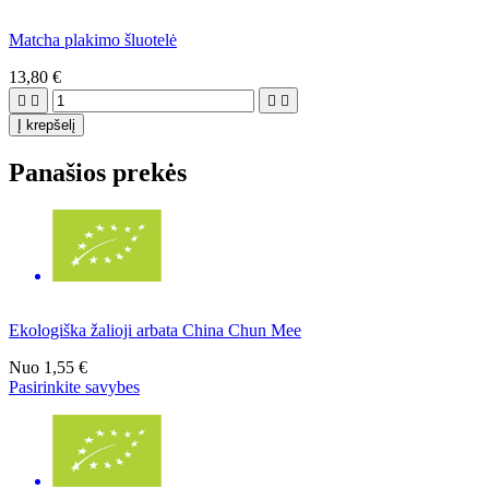
Matcha plakimo šluotelė
13,80 €




Į krepšelį
Panašios prekės
Ekologiška žalioji arbata China Chun Mee
Nuo
1,55 €
Pasirinkite savybes