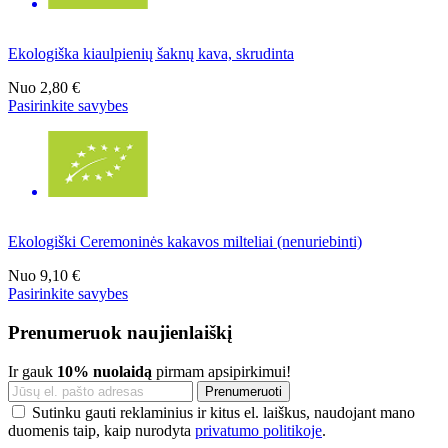
Ekologiška kiaulpienių šaknų kava, skrudinta
Nuo
2,80 €
Pasirinkite savybes
Ekologiški Ceremoninės kakavos milteliai (nenuriebinti)
Nuo
9,10 €
Pasirinkite savybes
Prenumeruok naujienlaiškį
Ir gauk
10% nuolaidą
pirmam apsipirkimui!
Sutinku gauti reklaminius ir kitus el. laiškus, naudojant mano
duomenis taip, kaip nurodyta
privatumo politikoje
.