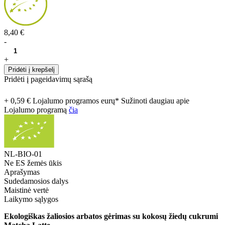
8,40 €
-
+
Pridėti į krepšelį
Pridėti į pageidavimų sąrašą
+ 0,59 € Lojalumo programos eurų* Sužinoti daugiau apie
Lojalumo programą
čia
NL-BIO-01
Ne ES žemės ūkis
Aprašymas
Sudedamosios dalys
Maistinė vertė
Laikymo sąlygos
Ekologiškas žaliosios arbatos gėrimas su kokosų žiedų cukrumi