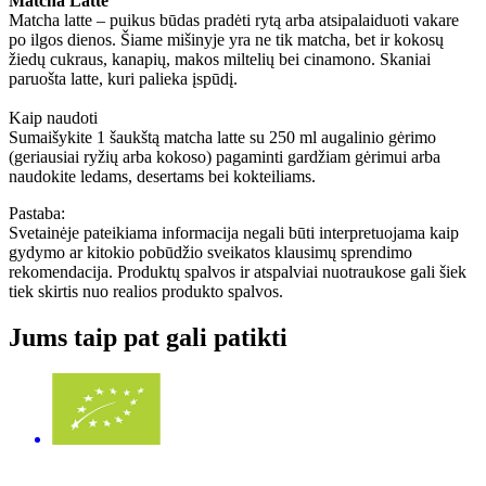
Matcha Latte
Matcha latte – puikus būdas pradėti rytą arba atsipalaiduoti vakare
po ilgos dienos. Šiame mišinyje yra ne tik matcha, bet ir kokosų
žiedų cukraus, kanapių, makos miltelių bei cinamono. Skaniai
paruošta latte, kuri palieka įspūdį.
Kaip naudoti
Sumaišykite 1 šaukštą matcha latte su 250 ml augalinio gėrimo
(geriausiai ryžių arba kokoso) pagaminti gardžiam gėrimui arba
naudokite ledams, desertams bei kokteiliams.
Pastaba:
Svetainėje pateikiama informacija negali būti interpretuojama kaip
gydymo ar kitokio pobūdžio sveikatos klausimų sprendimo
rekomendacija. Produktų spalvos ir atspalviai nuotraukose gali šiek
tiek skirtis nuo realios produkto spalvos.
Jums taip pat gali patikti