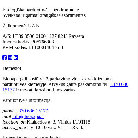
Ekologiška parduotuvė – bendruomenė
Sveikatai ir gamtai draugiškas asortimentas
Žaliuomenė, UAB
A/S: LT89 3500 0100 1227 8243 Paysera
Įmonės kodas: 305766803
PVM kodas: LT100014047611
Dėmesio!
Biopapa gali pasiūlyti 2 parkavimo vietas savo klientams
parduotuvės kiemelyje. Atvykus galite paskambinti tel.
+370 686
15177
ir mes atidarysime Jums vartus.
Parduotuvė / Informacija
phone
+370 686 15177
mail
info@biopapa.lt
location_on
Klaipėdos g. 3, Vilnius LT01118
access_time
I-V 10-19 val., VI 11-18 val.
Konsultavimas apie produktus