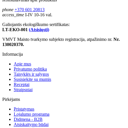
phone
+370 601 20813
access_time
I-IV 10-16 val.
Galiojantis ekologiškumo sertifikatas:
LT-EKO-001
(Atsisiųsti)
VMVT Maisto tvarkymo subjekto registracija, atpažinimo nr.
Nr.
130020370.
Informacija
Apie mus
Privatumo politika
Taisyklės ir sąlygos
Susisiekite su mumis
Receptai
Straipsniai
Pirkėjams
Pristatymas
Lojalumo programa
Didmena - B2B
Atsiskaitymo būdai