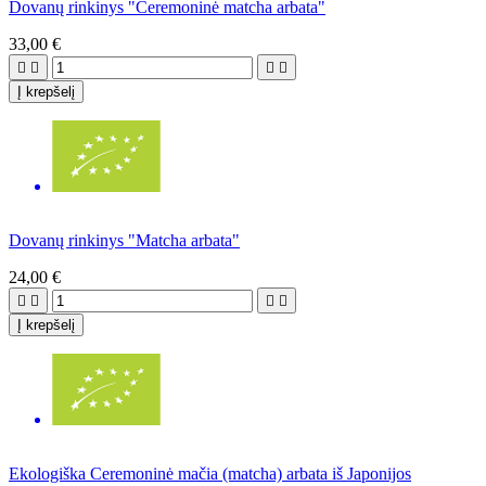
Dovanų rinkinys "Ceremoninė matcha arbata"
33,00 €




Į krepšelį
Dovanų rinkinys "Matcha arbata"
24,00 €




Į krepšelį
Ekologiška Ceremoninė mačia (matcha) arbata iš Japonijos