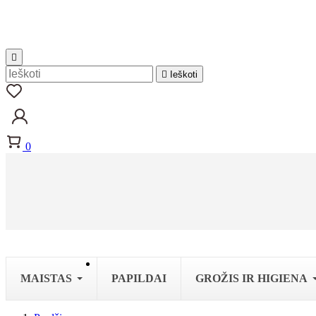


Ieškoti
0
MAISTAS
PAPILDAI
GROŽIS IR HIGIENA